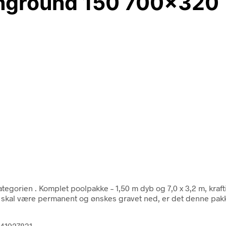
Inground 150 700×320
kategorien
. Komplet poolpakke – 1,50 m dyb og 7,0 x 3,2 m, kraf
skal være permanent og ønskes gravet ned, er det denne pakk
841027831