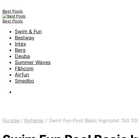
Best Pools
Best Pools
Swim & Fun
Bestway
Intex
Berg
Deuba
Summer Waves
F&hcom
Airfun
Smedbo
Forside
/
Nyheder
/
Swim Fun Pool Basic Inground 150 7