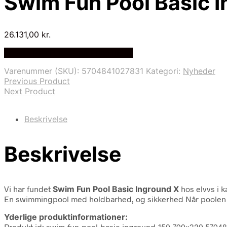
Swim Fun Pool Basic 
26.131,00
kr.
Bedste Pris Fundet på Price Index
Varenummer (SKU):
5704841027831
Kategori:
Nyheder
Previous Product
Next Product
Beskrivelse
Beskrivelse
Vi har fundet
Swim Fun Pool Basic Inground X
hos elvvs i 
En swimmingpool med holdbarhed, og sikkerhed Når poolen 
Yderlige produktinformationer:
Produkt id: swim-fun-pool-basic-inground-150-700×320 5704