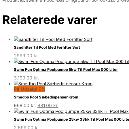
Relaterede varer
Sandfilter Til Pool Med Forfilter Sort
1.999,00
kr.
Swim Fun Optima Poolpumpe 5kw Til Pool Max 000 Liter
3.199,00
kr.
På Udsalg! 9%
Smedbo Pool Sæbedispenser Krom
Den
Den
968,00
kr.
881,00
kr.
oprindelige
aktuelle
pris
pris
Swim Fun Optima Poolpumpe 25kw 33hk Til Pool Max 000 Lite
var:
er:
2.599,00
kr.
968,00 kr..
881,00 kr..