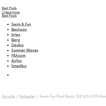
Best Pools
Best Pools
Swim & Fun
Bestway
Intex
Berg
Deuba
Summer Waves
F&hcom
Airfun
Smedbo
Forside
/
Nyheder
/
Swim Fun Pool Basic 132 610×375 Hvi