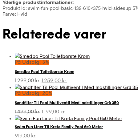
Yderlige produktinformationer:
Produkt id: swim-fun-pool-basic-132-610×375-hvid-sidesup 
Farve: Hvid
Relaterede varer
På Udsalg! 3%
Smedbo Pool Toiletbørste Krom
Den
Den
1.299,00
kr.
1.259,00
kr.
oprindelige
aktuelle
pris
pris
På Udsalg! 20%
var:
er:
Sandfilter Til Pool Multiventil Med Indstillinger Grå 350
1.299,00 kr..
1.259,00 kr..
Den
Den
1.499,00
kr.
1.199,00
kr.
oprindelige
aktuelle
pris
pris
Swim Fun Liner Til Kreta Family Pool 6×0 Meter
var:
er:
1.499,00 kr..
1.199,00 kr..
919,00
kr.