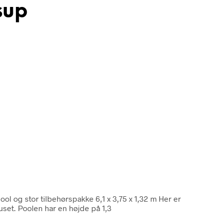
sup
ol og stor tilbehørspakke 6,1 x 3,75 x 1,32 m Her er
uset. Poolen har en højde på 1,3