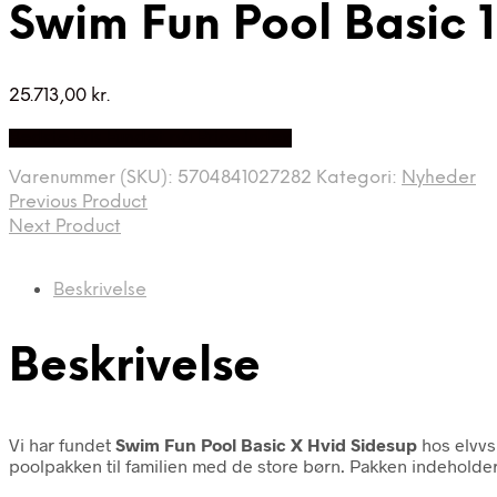
Swim Fun Pool Basic 
25.713,00
kr.
Bedste Pris Fundet på Price Index
Varenummer (SKU):
5704841027282
Kategori:
Nyheder
Previous Product
Next Product
Beskrivelse
Beskrivelse
Vi har fundet
Swim Fun Pool Basic X Hvid Sidesup
hos elvvs
poolpakken til familien med de store børn. Pakken indeholder