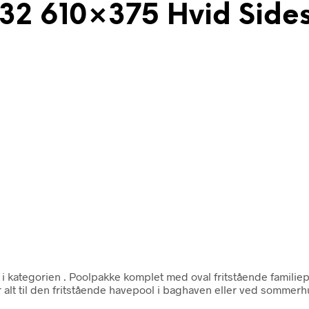
132 610×375 Hvid Side
 i kategorien
. Poolpakke komplet med oval fritstående familiepo
 alt til den fritstående havepool i baghaven eller ved sommerh