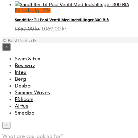
På Udsalg! 21%
Sandfilter Til Pool Ventil Med Indstillinger 300 Blå
Den
Den
1.359,00
kr.
1.069,00
kr.
oprindelige
aktuelle
© BestPools.dk
pris
pris
var:
er:
×
1.359,00 kr..
1.069,00 kr..
Swim & Fun
Bestway
Intex
Berg
Deuba
Summer Waves
F&hcom
Airfun
Smedbo
×
What are you looking for?