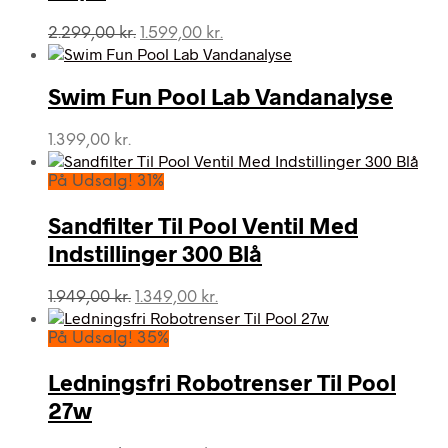
Den
Den
2.299,00
kr.
1.599,00
kr.
oprindelige
aktuelle
pris
pris
var:
er:
Swim Fun Pool Lab Vandanalyse
2.299,00 kr..
1.599,00 kr..
1.399,00
kr.
På Udsalg! 31%
Sandfilter Til Pool Ventil Med
Indstillinger 300 Blå
Den
Den
1.949,00
kr.
1.349,00
kr.
oprindelige
aktuelle
pris
pris
På Udsalg! 35%
var:
er:
1.949,00 kr..
1.349,00 kr..
Ledningsfri Robotrenser Til Pool
27w