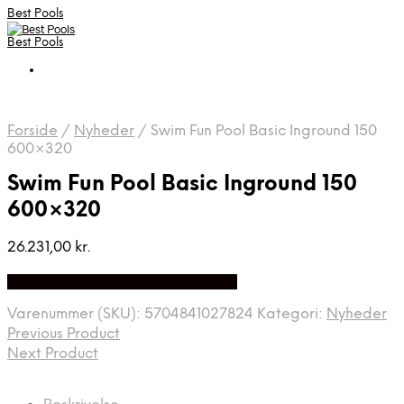
Best Pools
Best Pools
Forside
/
Nyheder
/
Swim Fun Pool Basic Inground 150
600×320
Swim Fun Pool Basic Inground 150
600×320
26.231,00
kr.
Bedste Pris Fundet på Price Index
Varenummer (SKU):
5704841027824
Kategori:
Nyheder
Previous Product
Next Product