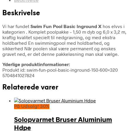
Beskrivelse
Beskrivelse
Vi har fundet
Swim Fun Pool Basic Inground X
hos elvvs i
kategorien
. Komplet poolpakke – 1,50 m dyb og 6,0 x 3,2 m,
kraftig kvalitet specielt til nedgravning, og med ekstra
holdbarhed En swimmingpool med holdbarhed, og
sikkerhed Når poolen skal være permanent og ønskes
gravet ned, er det denne pakkeløsning man skal vælge.
Yderlige produktinformationer:
Produkt id: swim-fun-pool-basic-inground-150-600×320
5704841027824
Relaterede varer
På Udsalg! 30%
Solopvarmet Bruser Aluminium
Hdpe