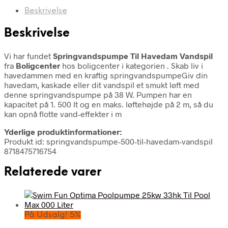
Beskrivelse
Beskrivelse
Vi har fundet
Springvandspumpe Til Havedam Vandspil
fra
Boligcenter
hos boligcenter i kategorien
. Skab liv i
havedammen med en kraftig springvandspumpeGiv din
havedam, kaskade eller dit vandspil et smukt løft med
denne springvandspumpe på 38 W. Pumpen har en
kapacitet på 1. 500 lt og en maks. løftehøjde på 2 m, så du
kan opnå flotte vand-effekter i m
Yderlige produktinformationer:
Produkt id: springvandspumpe-500-til-havedam-vandspil
8718475716754
Relaterede varer
På Udsalg! 5%