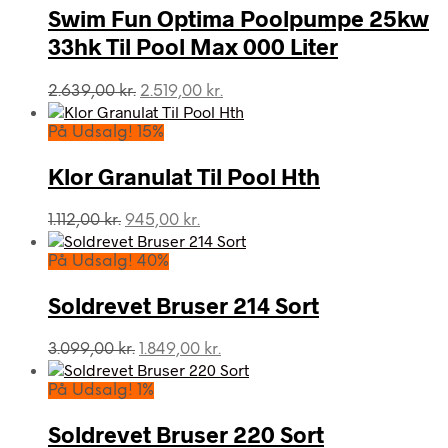
Swim Fun Optima Poolpumpe 25kw
33hk Til Pool Max 000 Liter
Den
Den
2.639,00
kr.
2.519,00
kr.
oprindelige
aktuelle
pris
pris
På Udsalg! 15%
var:
er:
2.639,00 kr..
2.519,00 kr..
Klor Granulat Til Pool Hth
Den
Den
1.112,00
kr.
945,00
kr.
oprindelige
aktuelle
pris
pris
På Udsalg! 40%
var:
er:
1.112,00 kr..
945,00 kr..
Soldrevet Bruser 214 Sort
Den
Den
3.099,00
kr.
1.849,00
kr.
oprindelige
aktuelle
pris
pris
På Udsalg! 1%
var:
er:
3.099,00 kr..
1.849,00 kr..
Soldrevet Bruser 220 Sort