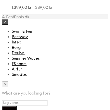
Den
Den
1.399,00
kr.
1.389,00
kr.
oprindelige
aktuelle
© BestPools.dk
pris
pris
var:
er:
×
1.399,00 kr..
1.389,00 kr..
Swim & Fun
Bestway
Intex
Berg
Deuba
Summer Waves
F&hcom
Airfun
Smedbo
×
What are you looking for?