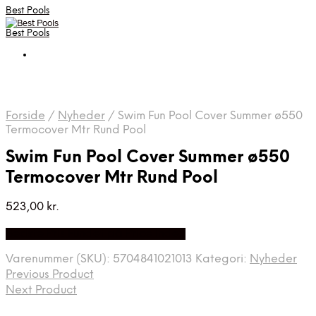
Best Pools
Best Pools
Forside
/
Nyheder
/
Swim Fun Pool Cover Summer ø550
Termocover Mtr Rund Pool
Swim Fun Pool Cover Summer ø550
Termocover Mtr Rund Pool
523,00
kr.
Bedste Pris Fundet på Price Index
Varenummer (SKU):
5704841021013
Kategori:
Nyheder
Previous Product
Next Product