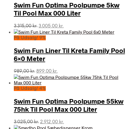
Swim Fun Optima Poolpumpe 5kw
Til Pool Max 000 Liter
Den
Den
3.315,00
kr.
3.005,00
kr.
oprindelige
aktuelle
pris
pris
På Udsalg! 9%
var:
er:
3.315,00 kr..
3.005,00 kr..
Swim Fun Liner Til Kreta Family Pool
6×0 Meter
Den
Den
989,00
kr.
899,00
kr.
oprindelige
aktuelle
pris
pris
var:
er:
På Udsalg! 4%
989,00 kr..
899,00 kr..
Swim Fun Optima Poolpumpe 55kw
75hk Til Pool Max 000 Liter
Den
Den
3.025,00
kr.
2.912,00
kr.
oprindelige
aktuelle