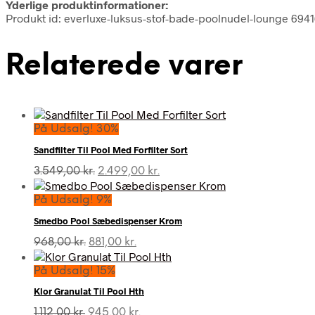
Yderlige produktinformationer:
Produkt id: everluxe-luksus-stof-bade-poolnudel-lounge 69
Relaterede varer
På Udsalg! 30%
Sandfilter Til Pool Med Forfilter Sort
Den
Den
3.549,00
kr.
2.499,00
kr.
oprindelige
aktuelle
pris
pris
På Udsalg! 9%
var:
er:
Smedbo Pool Sæbedispenser Krom
3.549,00 kr..
2.499,00 kr..
Den
Den
968,00
kr.
881,00
kr.
oprindelige
aktuelle
pris
pris
På Udsalg! 15%
var:
er:
Klor Granulat Til Pool Hth
968,00 kr..
881,00 kr..
Den
Den
1.112,00
kr.
945,00
kr.