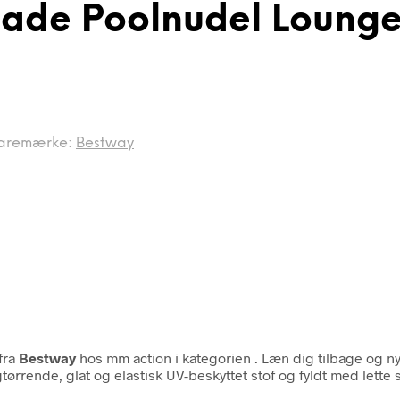
 Bade Poolnudel Loung
aremærke:
Bestway
fra
Bestway
hos mm action i kategorien
. Læn dig tilbage og 
ørrende, glat og elastisk UV-beskyttet stof og fyldt med lette s