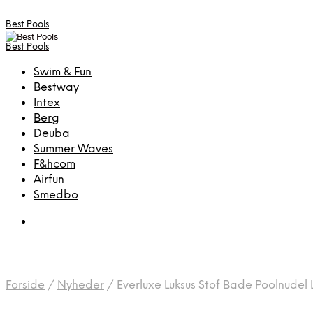
Best Pools
Best Pools
Swim & Fun
Bestway
Intex
Berg
Deuba
Summer Waves
F&hcom
Airfun
Smedbo
Forside
/
Nyheder
/
Everluxe Luksus Stof Bade Poolnudel