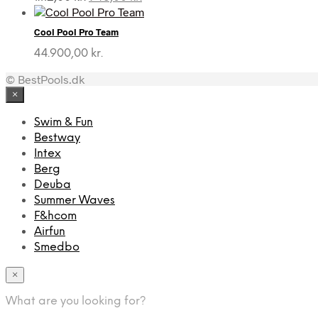
oprindelige
aktuelle
pris
pris
Cool Pool Pro Team
var:
er:
1.112,00 kr..
945,00 kr..
44.900,00
kr.
© BestPools.dk
×
Swim & Fun
Bestway
Intex
Berg
Deuba
Summer Waves
F&hcom
Airfun
Smedbo
×
What are you looking for?