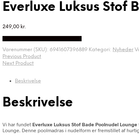
Everluxe Luksus Stof
249,00
kr.
Bedste Pris Fundet på Price Index
Varenummer (SKU):
6941607396889
Kategori:
Nyheder
V
Previous Product
Next Product
Beskrivelse
Beskrivelse
Vi har fundet
Everluxe Luksus Stof Bade Poolnudel Lounge
Lounge. Denne poolmadras i nudelform er fremstillet af hurtigt