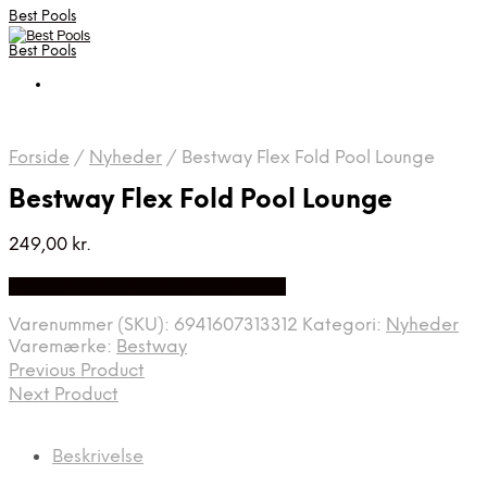
Best Pools
Best Pools
Forside
/
Nyheder
/
Bestway Flex Fold Pool Lounge
Bestway Flex Fold Pool Lounge
249,00
kr.
Bedste Pris Fundet på Price Index
Varenummer (SKU):
6941607313312
Kategori:
Nyheder
Varemærke:
Bestway
Previous Product
Next Product
Beskrivelse