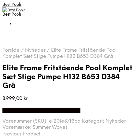
Best Pools
Best Pools
Forside
/
Nyheder
/
Elite Frame Fritstående Pool
Komplet Sæt Stige Pumpe H132 B653 D384 Grå
Elite Frame Fritstående Pool Komplet
Sæt Stige Pumpe H132 B653 D384
Grå
8.999,00
kr.
Bedste Pris Fundet på Price Index
Varenummer (SKU):
e1201e87f3cd
Kategori:
Nyheder
Varemærke:
Summer Waves
Previous Product