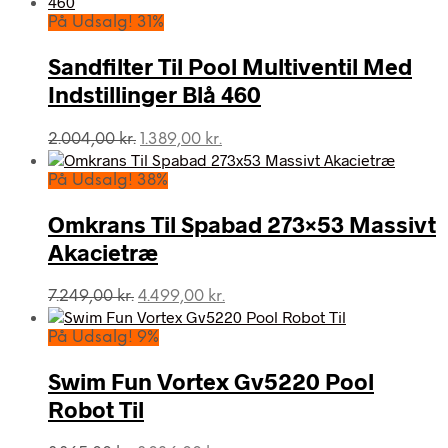
På Udsalg! 31%
Sandfilter Til Pool Multiventil Med
Indstillinger Blå 460
Den
Den
2.004,00
kr.
1.389,00
kr.
oprindelige
aktuelle
pris
pris
På Udsalg! 38%
var:
er:
2.004,00 kr..
1.389,00 kr..
Omkrans Til Spabad 273×53 Massivt
Akacietræ
Den
Den
7.249,00
kr.
4.499,00
kr.
oprindelige
aktuelle
pris
pris
På Udsalg! 9%
var:
er:
7.249,00 kr..
4.499,00 kr..
Swim Fun Vortex Gv5220 Pool
Robot Til