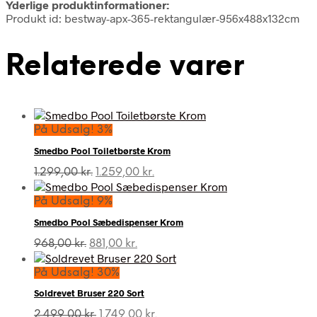
Yderlige produktinformationer:
Produkt id: bestway-apx-365-rektangulær-956x488x132cm
Relaterede varer
På Udsalg! 3%
Smedbo Pool Toiletbørste Krom
Den
Den
1.299,00
kr.
1.259,00
kr.
oprindelige
aktuelle
pris
pris
På Udsalg! 9%
var:
er:
Smedbo Pool Sæbedispenser Krom
1.299,00 kr..
1.259,00 kr..
Den
Den
968,00
kr.
881,00
kr.
oprindelige
aktuelle
pris
pris
På Udsalg! 30%
var:
er:
Soldrevet Bruser 220 Sort
968,00 kr..
881,00 kr..
Den
Den
2.499,00
kr.
1.749,00
kr.