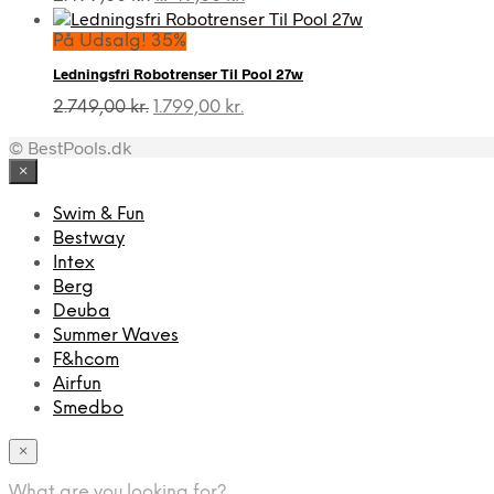
oprindelige
aktuelle
pris
pris
På Udsalg! 35%
var:
er:
Ledningsfri Robotrenser Til Pool 27w
2.499,00 kr..
1.749,00 kr..
Den
Den
2.749,00
kr.
1.799,00
kr.
oprindelige
aktuelle
© BestPools.dk
pris
pris
var:
er:
×
2.749,00 kr..
1.799,00 kr..
Swim & Fun
Bestway
Intex
Berg
Deuba
Summer Waves
F&hcom
Airfun
Smedbo
×
What are you looking for?