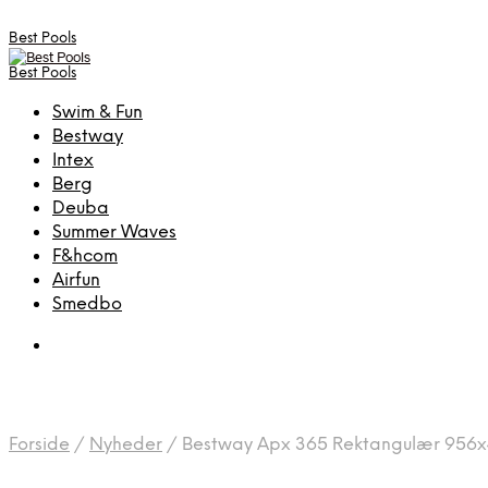
Best Pools
Best Pools
Swim & Fun
Bestway
Intex
Berg
Deuba
Summer Waves
F&hcom
Airfun
Smedbo
Forside
/
Nyheder
/
Bestway Apx 365 Rektangulær 956