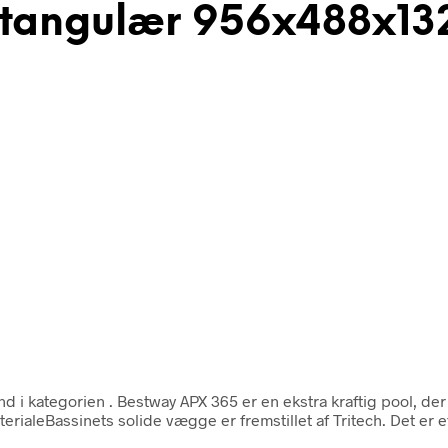
ktangulær 956x488x1
d i kategorien
. Bestway APX 365 er en ekstra kraftig pool, der
aterialeBassinets solide vægge er fremstillet af Tritech. Det er 