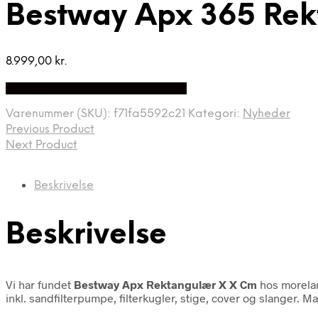
Bestway Apx 365 Re
8.999,00
kr.
Bedste Pris Fundet på Price Index
Varenummer (SKU):
f71fa5592c21
Kategori:
Nyheder
Previous Product
Next Product
Beskrivelse
Beskrivelse
Vi har fundet
Bestway Apx Rektangulær X X Cm
hos morelan
inkl. sandfilterpumpe, filterkugler, stige, cover og slanger. M