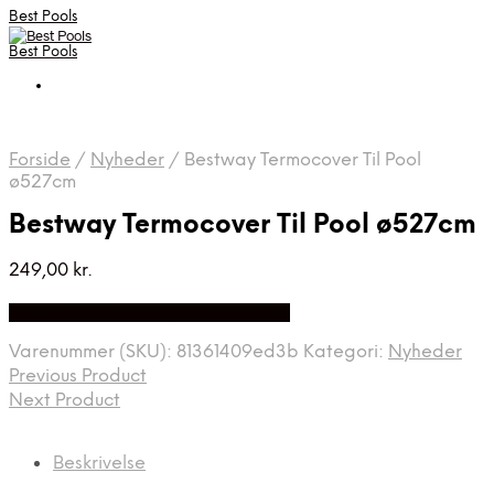
Best Pools
Best Pools
Forside
/
Nyheder
/
Bestway Termocover Til Pool
ø527cm
Bestway Termocover Til Pool ø527cm
249,00
kr.
Bedste Pris Fundet på Price Index
Varenummer (SKU):
81361409ed3b
Kategori:
Nyheder
Previous Product
Next Product
Beskrivelse