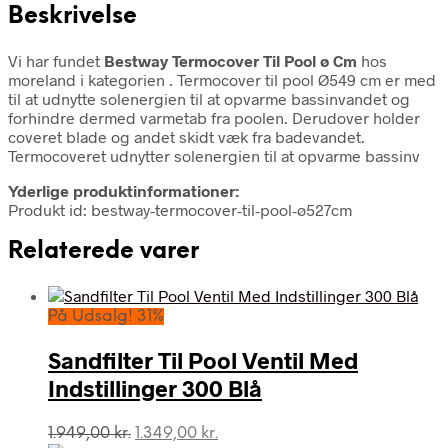
Beskrivelse
Vi har fundet
Bestway Termocover Til Pool ø Cm
hos
moreland i kategorien
. Termocover til pool Ø549 cm er med
til at udnytte solenergien til at opvarme bassinvandet og
forhindre dermed varmetab fra poolen. Derudover holder
coveret blade og andet skidt væk fra badevandet.
Termocoveret udnytter solenergien til at opvarme bassinv
Yderlige produktinformationer:
Produkt id: bestway-termocover-til-pool-ø527cm
Relaterede varer
På Udsalg! 31%
Sandfilter Til Pool Ventil Med
Indstillinger 300 Blå
Den
Den
1.949,00
kr.
1.349,00
kr.