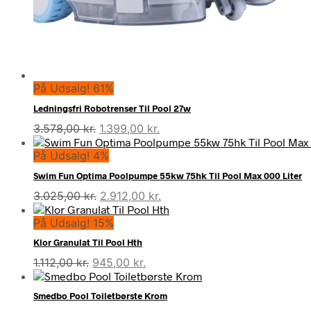
På Udsalg! 61%
Ledningsfri Robotrenser Til Pool 27w
Den
Den
3.578,00
kr.
1.399,00
kr.
oprindelige
aktuelle
På Udsalg! 4%
pris
pris
var:
er:
Swim Fun Optima Poolpumpe 55kw 75hk Til Pool Max 000 Liter
3.578,00 kr..
1.399,00 kr..
Den
Den
3.025,00
kr.
2.912,00
kr.
oprindelige
aktuelle
På Udsalg! 15%
pris
pris
var:
er:
Klor Granulat Til Pool Hth
3.025,00 kr..
2.912,00 kr..
Den
Den
1.112,00
kr.
945,00
kr.
oprindelige
aktuelle
pris
pris
Smedbo Pool Toiletbørste Krom
var:
er: