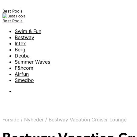
Best Pools
Best Pools
Swim & Fun
Bestway
Intex
Berg
Deuba
Summer Waves
F&hcom
Airfun
Smedbo
Forside
/
Nyheder
/
Bestway Vacation Cruiser Lounge