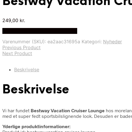
Bestway Vacation Cru
249,00
kr.
Bedste Pris Fundet på Price Index
Varenummer (SKU):
ea2aac31695a
Kategori:
Nyheder
Previous Product
Next Product
Beskrivelse
Beskrivelse
Vi har fundet
Bestway Vacation Cruiser Lounge
hos morelan
med et super fedt sportsbilslignende look. Desuden er bader
Yderlige produktinformationer:
Produkt id: bestway-vacation-cruiser-lounge