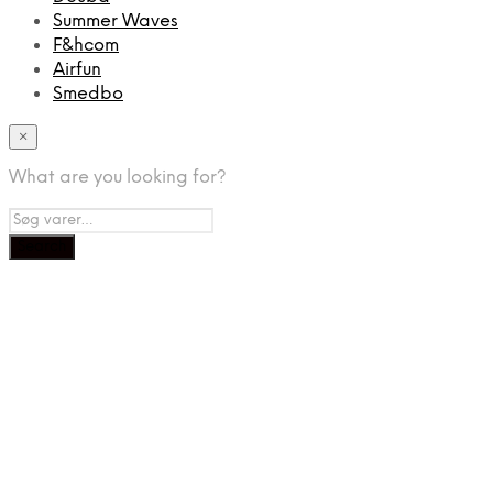
Summer Waves
F&hcom
Airfun
Smedbo
×
What are you looking for?