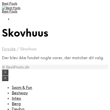
Best Pools
Best Pools
Skovhuus
Forside
/
Skovhuus
Der blev ikke fundet nogle varer, der matcher dit valg.
© BestPools.dk
×
×
Swim & Fun
Bestway
Intex
Berg
Deuba