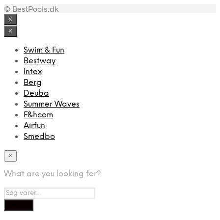
© BestPools.dk
pris
pris
var:
er:
×
1.499,00 kr..
974,00 kr..
×
Swim & Fun
Bestway
Intex
Berg
Deuba
Summer Waves
F&hcom
Airfun
Smedbo
×
What are you looking for?