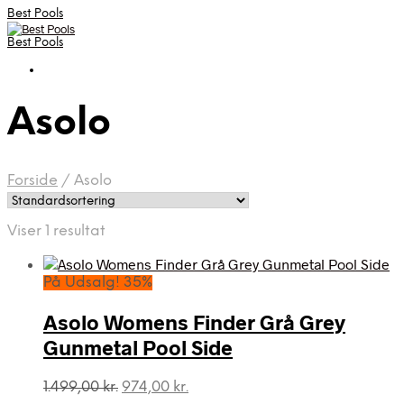
Best Pools
Best Pools
Asolo
Forside
/
Asolo
Viser 1 resultat
På Udsalg! 35%
Asolo Womens Finder Grå Grey
Gunmetal Pool Side
Den
Den
1.499,00
kr.
974,00
kr.
oprindelige
aktuelle