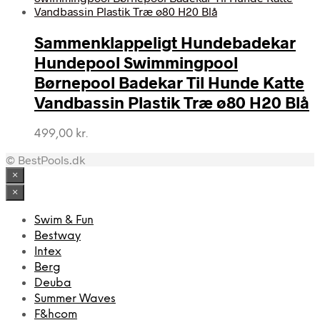
Sammenklappeligt Hundebadekar
Hundepool Swimmingpool
Børnepool Badekar Til Hunde Katte
Vandbassin Plastik Træ ø80 H20 Blå
499,00
kr.
© BestPools.dk
×
×
Swim & Fun
Bestway
Intex
Berg
Deuba
Summer Waves
F&hcom