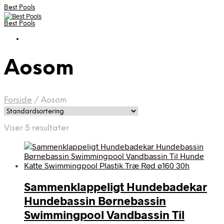
Best Pools
Best Pools
Aosom
Forside
/
Aosom
Viser 5 resultater
Sammenklappeligt Hundebadekar
Hundebassin Børnebassin
Swimmingpool Vandbassin Til