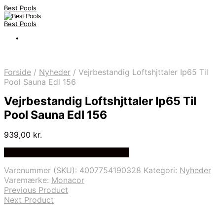
Best Pools
Best Pools
Forside
/
Nyheder
/
Vejrbestandig Loftshjttaler Ip65 Til
Pool Sauna Edl 156
Vejrbestandig Loftshjttaler Ip65 Til
Pool Sauna Edl 156
939,00
kr.
Bedste Pris Fundet på Price Index
Varenummer (SKU):
4007754190328
Kategori:
Nyheder
Varemærke:
Monacor
Previous Product
Next Product