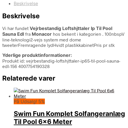
Beskrivelse
Beskrivelse
Vi har fundet
Vejrbestandig Loftshjttaler Ip Til Pool
Sauna Edl
fra
Monacor
hos bekent i kategorien
. 100nbspV
line-teknologi2-vejs system med dome
tweeterFremragende lydHvidt plastikkabinetPris pr stk
Yderlige produktinformationer:
Produkt id: vejrbestandig-loftshjttaler-ip65-til-pool-sauna-
edl-156 4007754190328
Relaterede varer
På Udsalg! 5%
Swim Fun Komplet Solfangeranlæg
Til Pool 6×6 Meter