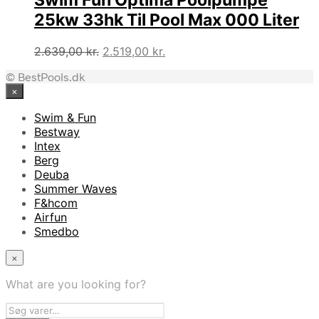
Swim Fun Optima Poolpumpe
25kw 33hk Til Pool Max 000 Liter
Den
Den
2.639,00
kr.
2.519,00
kr.
oprindelige
aktuelle
© BestPools.dk
pris
pris
×
var:
er:
2.639,00 kr..
2.519,00 kr..
Swim & Fun
Bestway
Intex
Berg
Deuba
Summer Waves
F&hcom
Airfun
Smedbo
×
What are you looking for?