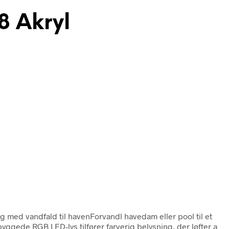
8 Akryl
g med vandfald til havenForvandl havedam eller pool til et
yggede RGB LED-lys tilfører farverig belysning, der løfter a