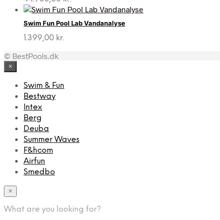
Swim Fun Pool Lab Vandanalyse
1.399,00
kr.
© BestPools.dk
×
Swim & Fun
Bestway
Intex
Berg
Deuba
Summer Waves
F&hcom
Airfun
Smedbo
×
What are you looking for?