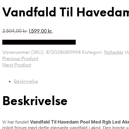
Vandfald Til Havedam
Den
Den
2.504,00
kr.
1.599,00
kr.
oprindelige
aktuelle
Bedste Pris Fundet på Price Index
pris
pris
var:
er:
Varenummer (SKU):
8720286801994
Kategori:
Nyheder
V
2.504,00 kr..
1.599,00 kr..
Previous Product
Next Product
Beskrivelse
Beskrivelse
Vi har fundet
Vandfald Til Havedam Pool Med Rgb Led Akr
roligt frirum med dette elegante vandfald i akryl. Den brede 