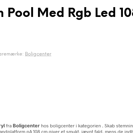
 Pool Med Rgb Led 10
aremærke:
Boligcenter
yl
fra
Boligcenter
hos boligcenter i kategorien
. Skab stemnin
vandplatform på 108 cm giver et smukt, jævnt fald, mens de indb