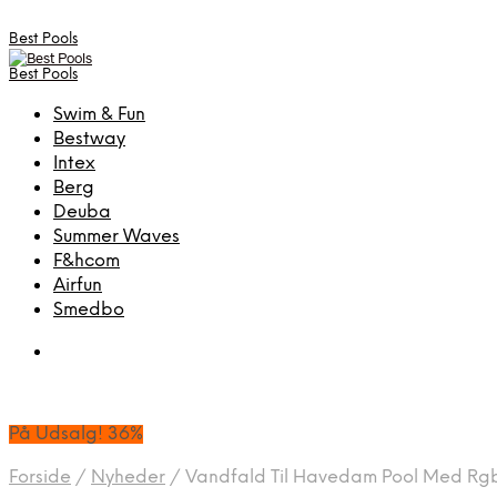
Best Pools
Best Pools
Swim & Fun
Bestway
Intex
Berg
Deuba
Summer Waves
F&hcom
Airfun
Smedbo
På Udsalg! 36%
Forside
/
Nyheder
/
Vandfald Til Havedam Pool Med Rgb 