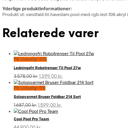
Yderlige produktinformationer:
Produkt id: vandfald-til-havedam-pool-med-rgb-led-108-akry
Relaterede varer
På Udsalg! 61%
Ledningsfri Robotrenser Til Pool 27w
Den
Den
3.578,00
kr.
1.399,00
kr.
oprindelige
aktuelle
pris
pris
På Udsalg! 5%
var:
er:
Solopvarmet Bruser Foldbar 214 Sort
3.578,00 kr..
1.399,00 kr..
Den
Den
1.687,00
kr.
1.599,00
kr.
oprindelige
aktuelle
pris
pris
Cool Pool Pro Team
var:
er:
1.687,00 kr..
1.599,00 kr..
44.900,00
kr.