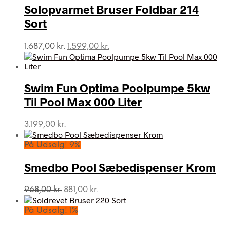
Solopvarmet Bruser Foldbar 214
Sort
Den
Den
1.687,00
kr.
1.599,00
kr.
oprindelige
aktuelle
pris
pris
var:
er:
Swim Fun Optima Poolpumpe 5kw
1.687,00 kr..
1.599,00 kr..
Til Pool Max 000 Liter
3.199,00
kr.
På Udsalg! 9%
Smedbo Pool Sæbedispenser Krom
Den
Den
968,00
kr.
881,00
kr.
oprindelige
aktuelle
pris
pris
På Udsalg! 1%
var:
er: