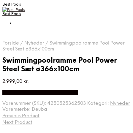
Best Pools
Best Pools
Forside
/
Nyheder
/
Swimmingpoolramme Pool Power
Steel Sæt ø366x100cm
Swimmingpoolramme Pool Power
Steel Sæt ø366x100cm
2.999,00
kr.
Bedste Pris Fundet på Price Index
Varenummer (SKU):
4250525362503
Kategori:
Nyheder
Varemærke:
Deuba
Previous Product
Next Product