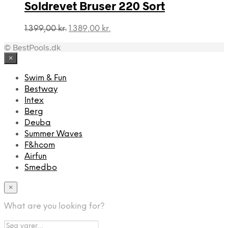
968,00 kr..
881,00 kr..
Soldrevet Bruser 220 Sort
Den
Den
1.399,00
kr.
1.389,00
kr.
oprindelige
aktuelle
© BestPools.dk
pris
pris
var:
er:
×
1.399,00 kr..
1.389,00 kr..
Swim & Fun
Bestway
Intex
Berg
Deuba
Summer Waves
F&hcom
Airfun
Smedbo
×
What are you looking for?