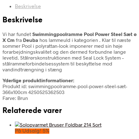
Beskrivelse
Beskrivelse
Vi har fundet
Swimmingpoolramme Pool Power Steel Sæt ø
X Cm
fra
Deuba
hos lammeuld i kategorien
. Klar til næste
sommer Pool i polyrattan-look imponerer med sin høje
forarbejdningskvalitet og den dermed forbundne lange
levetid. Stålrørskonstruktionen med Seal Lock System –
stålrammeforbindelsessystem til beskyttelse mod
vandindtrængning i stæng
Yderlige produktinformationer:
Produkt id: swimmingpoolramme-pool-power-steel-sæt-
366x100cm 4250525362503
Farve: Brun
Relaterede varer
På Udsalg! 5%