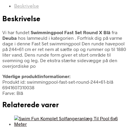
Beskrivelse
Beskrivelse
Vi har fundet
Swimmingpool Fast Set Round X Blå
fra
Deuba
hos lammeuld i kategorien
. Forfrisk dig på varme
dage i denne Fast Set swimmingpool Den runde havepool
på 244×61 cm er ret nem at sætte op og rummer op til 1880
liter vand. Dens runde form giver et stort område til
svømning og leg. De ekstra stærke sidevægge på den
overjordiske po
Yderlige produktinformationer:
Produkt id: swimmingpool-fast-set-round-244×61-blå
6941607310038
Farve: Blå
Relaterede varer