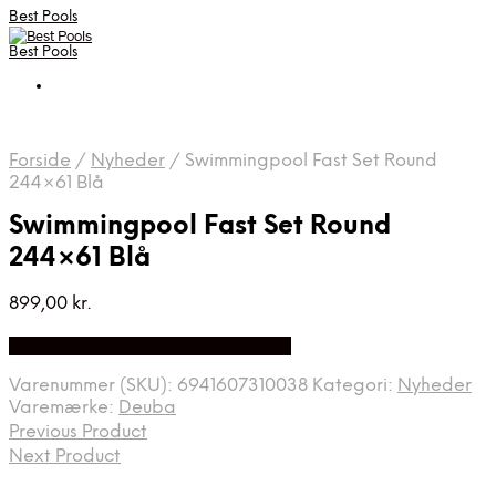
Best Pools
Best Pools
Forside
/
Nyheder
/
Swimmingpool Fast Set Round
244×61 Blå
Swimmingpool Fast Set Round
244×61 Blå
899,00
kr.
Bedste Pris Fundet på Price Index
Varenummer (SKU):
6941607310038
Kategori:
Nyheder
Varemærke:
Deuba
Previous Product
Next Product