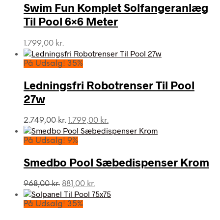
Swim Fun Komplet Solfangeranlæg
Til Pool 6×6 Meter
1.799,00
kr.
På Udsalg! 35%
Ledningsfri Robotrenser Til Pool
27w
Den
Den
2.749,00
kr.
1.799,00
kr.
oprindelige
aktuelle
pris
pris
På Udsalg! 9%
var:
er:
2.749,00 kr..
1.799,00 kr..
Smedbo Pool Sæbedispenser Krom
Den
Den
968,00
kr.
881,00
kr.
oprindelige
aktuelle
pris
pris
På Udsalg! 35%
var:
er: