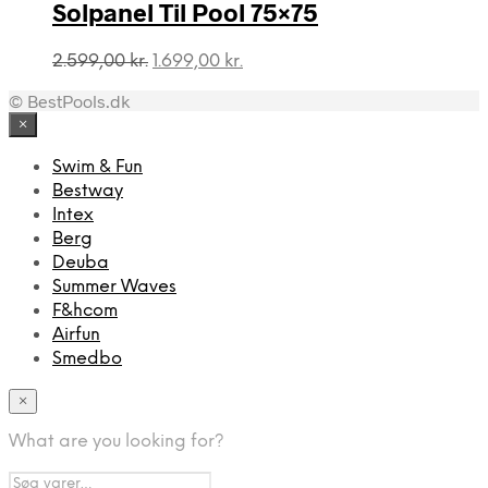
968,00 kr..
881,00 kr..
Solpanel Til Pool 75×75
Den
Den
2.599,00
kr.
1.699,00
kr.
oprindelige
aktuelle
© BestPools.dk
pris
pris
var:
er:
×
2.599,00 kr..
1.699,00 kr..
Swim & Fun
Bestway
Intex
Berg
Deuba
Summer Waves
F&hcom
Airfun
Smedbo
×
What are you looking for?