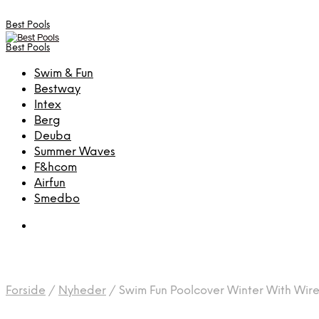
Best Pools
Best Pools
Swim & Fun
Bestway
Intex
Berg
Deuba
Summer Waves
F&hcom
Airfun
Smedbo
Forside
/
Nyheder
/
Swim Fun Poolcover Winter With Wire