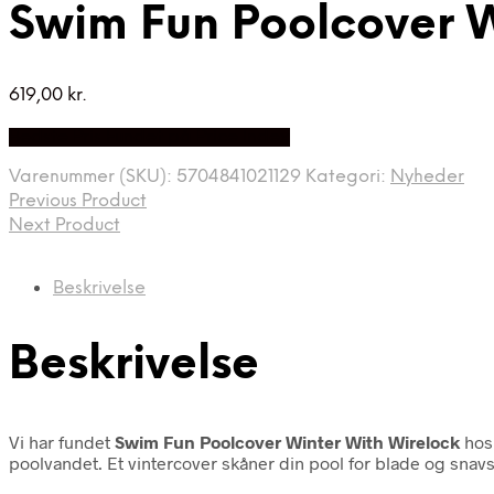
Swim Fun Poolcover W
619,00
kr.
Bedste Pris Fundet på Price Index
Varenummer (SKU):
5704841021129
Kategori:
Nyheder
Previous Product
Next Product
Beskrivelse
Beskrivelse
Vi har fundet
Swim Fun Poolcover Winter With Wirelock
hos 
poolvandet. Et vintercover skåner din pool for blade og snavs 