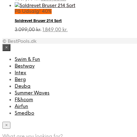
oprindelige
aktuelle
pris
pris
På Udsalg! 40%
var:
er:
Soldrevet Bruser 214 Sort
1.687,00 kr..
1.599,00 kr..
Den
Den
3.099,00
kr.
1.849,00
kr.
oprindelige
aktuelle
© BestPools.dk
pris
pris
var:
er:
×
3.099,00 kr..
1.849,00 kr..
Swim & Fun
Bestway
Intex
Berg
Deuba
Summer Waves
F&hcom
Airfun
Smedbo
×
What are you looking for?