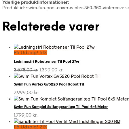
Yderlige produktinformationer:
Produkt id: swim-fun-pool-cover-winter-350-360-vintercover
Relaterede varer
På Udsalg! 61%
Ledningsfri Robotrenser Til Pool 27w
Den
Den
3.578,00
kr.
1.399,00
kr.
oprindelige
aktuelle
pris
pris
Swim Fun Vortex Gv5220 Pool Robot Til
var:
er:
3.578,00 kr..
1.399,00 kr..
7.999,00
kr.
Swim Fun Komplet Solfangeranlæg Til Pool 6×6 Meter
1.799,00
kr.
På Udsalg! 21%