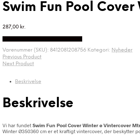
Swim Fun Pool Cover 
287,00
kr.
Bedste Pris Fundet på Price Index
Varenummer (SKU):
8412081208756
Kategori:
Nyheder
Previous Product
Next Product
Beskrivelse
Beskrivelse
Vi har fundet
Swim Fun Pool Cover Winter ø Vintercover Mtr
Winter Ø350360 cm er et kraftigt vintercover, der beskytter