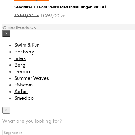
Sandfilter Til Pool Ventil Med Indstillinger 300 Blå
Den
Den
1.359,00
kr.
1.069,00
kr.
oprindelige
aktuelle
© BestPools.dk
pris
pris
var:
er:
×
1.359,00 kr..
1.069,00 kr..
Swim & Fun
Bestway
Intex
Berg
Deuba
Summer Waves
F&hcom
Airfun
Smedbo
×
What are you looking for?