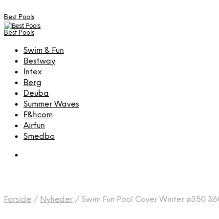
Best Pools
Best Pools
Swim & Fun
Bestway
Intex
Berg
Deuba
Summer Waves
F&hcom
Airfun
Smedbo
Forside
/
Nyheder
/
Swim Fun Pool Cover Winter ø350 360