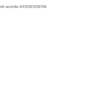
-mtr-wirelås 8412081208756