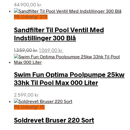
44.900,00
kr.
På Udsalg! 21%
Sandfilter Til Pool Ventil Med
Indstillinger 300 Blå
Den
Den
1.359,00
kr.
1.069,00
kr.
oprindelige
aktuelle
pris
pris
var:
er:
Swim Fun Optima Poolpumpe 25kw
1.359,00 kr..
1.069,00 kr..
33hk Til Pool Max 000 Liter
2.599,00
kr.
På Udsalg! 1%
Soldrevet Bruser 220 Sort