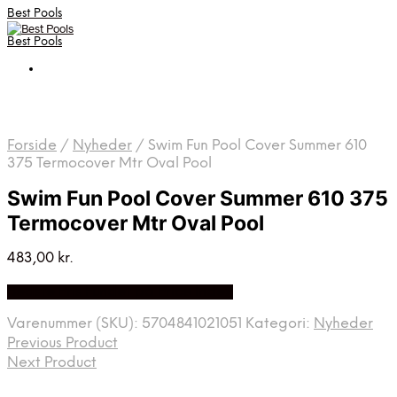
Best Pools
Best Pools
Forside
/
Nyheder
/
Swim Fun Pool Cover Summer 610
375 Termocover Mtr Oval Pool
Swim Fun Pool Cover Summer 610 375
Termocover Mtr Oval Pool
483,00
kr.
Bedste Pris Fundet på Price Index
Varenummer (SKU):
5704841021051
Kategori:
Nyheder
Previous Product
Next Product