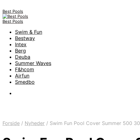
Best Pools
Best Pools
Swim & Fun
Bestway
Intex
Berg
Deuba
Summer Waves
F&hcom
Airfun
Smedbo
Forside
/
Nyheder
/
Swim Fun Pool Cover Summer 500 300