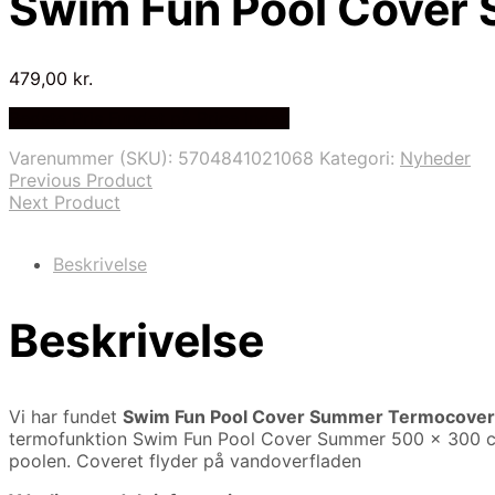
Swim Fun Pool Cover 
479,00
kr.
Bedste Pris Fundet på Price Index
Varenummer (SKU):
5704841021068
Kategori:
Nyheder
Previous Product
Next Product
Beskrivelse
Beskrivelse
Vi har fundet
Swim Fun Pool Cover Summer Termocover 
termofunktion Swim Fun Pool Cover Summer 500 x 300 c
poolen. Coveret flyder på vandoverfladen