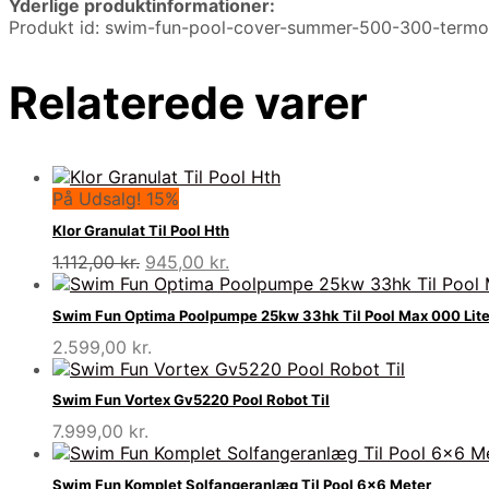
Yderlige produktinformationer:
Produkt id: swim-fun-pool-cover-summer-500-300-term
Relaterede varer
På Udsalg! 15%
Klor Granulat Til Pool Hth
Den
Den
1.112,00
kr.
945,00
kr.
oprindelige
aktuelle
pris
pris
Swim Fun Optima Poolpumpe 25kw 33hk Til Pool Max 000 Lite
var:
er:
2.599,00
kr.
1.112,00 kr..
945,00 kr..
Swim Fun Vortex Gv5220 Pool Robot Til
7.999,00
kr.
Swim Fun Komplet Solfangeranlæg Til Pool 6×6 Meter