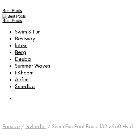
Best Pools
Best Pools
Swim & Fun
Bestway
Intex
Berg
Deuba
Summer Waves
F&hcom
Airfun
Smedbo
Forside
/
Nyheder
/
Swim Fun Pool Basic 132 ø460 Hvid