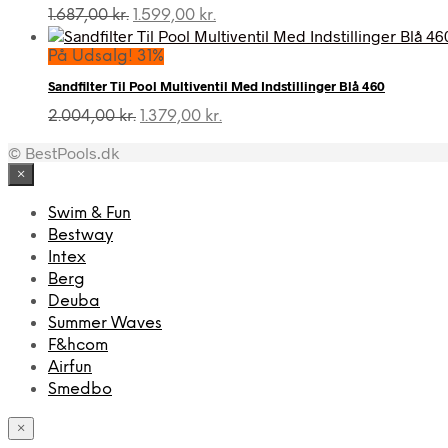
Den
Den
1.687,00
kr.
1.599,00
kr.
oprindelige
aktuelle
pris
pris
På Udsalg! 31%
var:
er:
Sandfilter Til Pool Multiventil Med Indstillinger Blå 460
1.687,00 kr..
1.599,00 kr..
Den
Den
2.004,00
kr.
1.379,00
kr.
oprindelige
aktuelle
© BestPools.dk
pris
pris
var:
er:
×
2.004,00 kr..
1.379,00 kr..
Swim & Fun
Bestway
Intex
Berg
Deuba
Summer Waves
F&hcom
Airfun
Smedbo
×