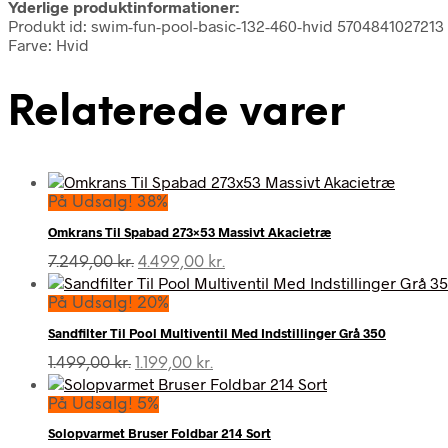
Yderlige produktinformationer:
Produkt id: swim-fun-pool-basic-132-460-hvid 5704841027213
Farve: Hvid
Relaterede varer
På Udsalg! 38%
Omkrans Til Spabad 273×53 Massivt Akacietræ
Den
Den
7.249,00
kr.
4.499,00
kr.
oprindelige
aktuelle
pris
pris
På Udsalg! 20%
var:
er:
Sandfilter Til Pool Multiventil Med Indstillinger Grå 350
7.249,00 kr..
4.499,00 kr..
Den
Den
1.499,00
kr.
1.199,00
kr.
oprindelige
aktuelle
pris
pris
På Udsalg! 5%
var:
er:
Solopvarmet Bruser Foldbar 214 Sort
1.499,00 kr..
1.199,00 kr..