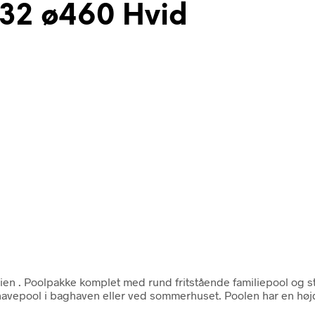
132 ø460 Hvid
rien
. Poolpakke komplet med rund fritstående familiepool og st
 havepool i baghaven eller ved sommerhuset. Poolen har en høj