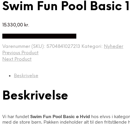
Swim Fun Pool Basic 
15.330,00
kr.
Bedste Pris Fundet på Price Index
Varenummer (SKU):
5704841027213
Kategori:
Nyheder
Previous Product
Next Product
Beskrivelse
Beskrivelse
Vi har fundet
Swim Fun Pool Basic ø Hvid
hos elvvs i katego
med de store børn. Pakken indeholder alt til den fritstående