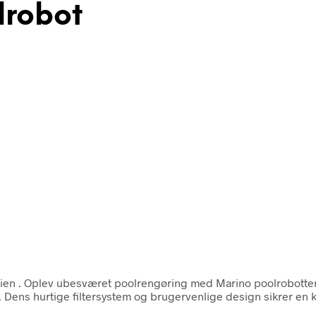
lrobot
rien
. Oplev ubesværet poolrengøring med Marino poolrobotten,
r. Dens hurtige filtersystem og brugervenlige design sikrer en 