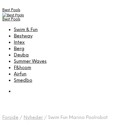
Best Pools
Best Pools
Swim & Fun
Bestway
Intex
Berg
Deuba
Summer Waves
F&hcom
Airfun
Smedbo
Forside
/
Nyheder
/
Swim Fun Marino Poolrobot