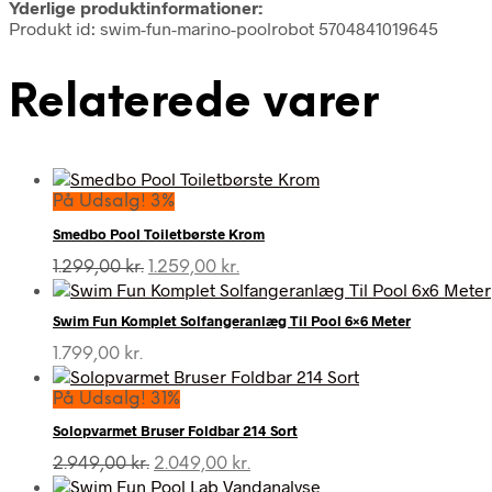
Yderlige produktinformationer:
Produkt id: swim-fun-marino-poolrobot 5704841019645
Relaterede varer
På Udsalg! 3%
Smedbo Pool Toiletbørste Krom
Den
Den
1.299,00
kr.
1.259,00
kr.
oprindelige
aktuelle
pris
pris
Swim Fun Komplet Solfangeranlæg Til Pool 6×6 Meter
var:
er:
1.299,00 kr..
1.259,00 kr..
1.799,00
kr.
På Udsalg! 31%
Solopvarmet Bruser Foldbar 214 Sort
Den
Den
2.949,00
kr.
2.049,00
kr.
oprindelige
aktuelle