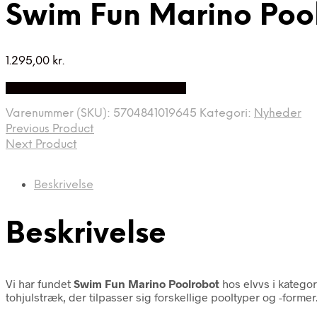
Swim Fun Marino Poo
1.295,00
kr.
Bedste Pris Fundet på Price Index
Varenummer (SKU):
5704841019645
Kategori:
Nyheder
Previous Product
Next Product
Beskrivelse
Beskrivelse
Vi har fundet
Swim Fun Marino Poolrobot
hos elvvs i katego
tohjulstræk, der tilpasser sig forskellige pooltyper og -forme