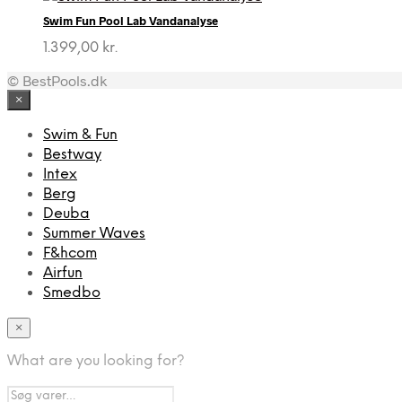
pris
pris
Swim Fun Pool Lab Vandanalyse
var:
er:
2.949,00 kr..
2.049,00 kr..
1.399,00
kr.
© BestPools.dk
×
Swim & Fun
Bestway
Intex
Berg
Deuba
Summer Waves
F&hcom
Airfun
Smedbo
×
What are you looking for?