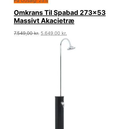
På Udsalg! 25%
Omkrans Til Spabad 273×53
Massivt Akacietræ
Den
Den
7.549,00
kr.
5.649,00
kr.
oprindelige
aktuelle
pris
pris
var:
er:
7.549,00 kr..
5.649,00 kr..