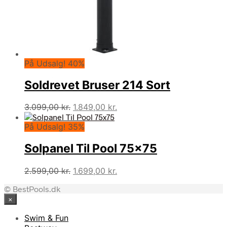
På Udsalg! 40%
Soldrevet Bruser 214 Sort
Den
Den
3.099,00
kr.
1.849,00
kr.
oprindelige
aktuelle
På Udsalg! 35%
pris
pris
var:
er:
Solpanel Til Pool 75×75
3.099,00 kr..
1.849,00 kr..
Den
Den
2.599,00
kr.
1.699,00
kr.
oprindelige
aktuelle
© BestPools.dk
pris
pris
×
var:
er:
2.599,00 kr..
1.699,00 kr..
Swim & Fun