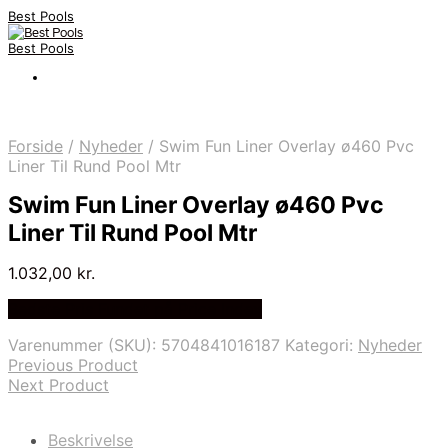
Best Pools
Best Pools
Forside
/
Nyheder
/
Swim Fun Liner Overlay ø460 Pvc
Liner Til Rund Pool Mtr
Swim Fun Liner Overlay ø460 Pvc
Liner Til Rund Pool Mtr
1.032,00
kr.
Bedste Pris Fundet på Price Index
Varenummer (SKU):
5704841016187
Kategori:
Nyheder
Previous Product
Next Product
Beskrivelse