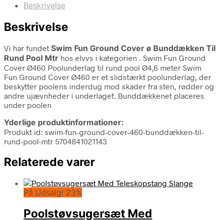
Beskrivelse
Beskrivelse
Vi har fundet
Swim Fun Ground Cover ø Bunddækken Til
Rund Pool Mtr
hos elvvs i kategorien
. Swim Fun Ground
Cover Ø460 Poolunderlag til rund pool Ø4,6 meter Swim
Fun Ground Cover Ø460 er et slidstærkt poolunderlag, der
beskytter poolens inderdug mod skader fra sten, rødder og
andre ujævnheder i underlaget. Bunddækkenet placeres
under poolen
Yderlige produktinformationer:
Produkt id: swim-fun-ground-cover-460-bunddækken-til-
rund-pool-mtr 5704841021143
Relaterede varer
På Udsalg! 23%
Poolstøvsugersæt Med