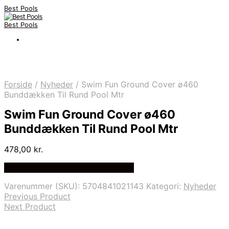
Best Pools
Best Pools
Forside
/
Nyheder
/
Swim Fun Ground Cover ø460
Bunddækken Til Rund Pool Mtr
Swim Fun Ground Cover ø460
Bunddækken Til Rund Pool Mtr
478,00
kr.
Bedste Pris Fundet på Price Index
Varenummer (SKU):
5704841021143
Kategori:
Nyheder
Previous Product
Next Product