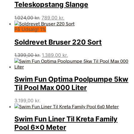
Teleskopstang Slange
Den
Den
1.024,00
kr.
789,00
kr.
oprindelige
aktuelle
På Udsalg! 1%
pris
pris
var:
er:
Soldrevet Bruser 220 Sort
1.024,00 kr..
789,00 kr..
Den
Den
1.399,00
kr.
1.389,00
kr.
oprindelige
aktuelle
pris
pris
var:
er:
Swim Fun Optima Poolpumpe 5kw
1.399,00 kr..
1.389,00 kr..
Til Pool Max 000 Liter
3.199,00
kr.
Swim Fun Liner Til Kreta Family
Pool 6×0 Meter