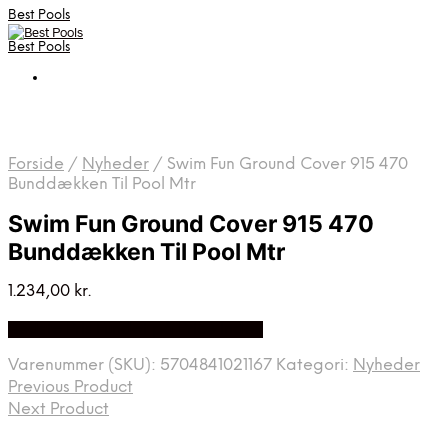
Best Pools
Best Pools
Forside
/
Nyheder
/
Swim Fun Ground Cover 915 470
Bunddækken Til Pool Mtr
Swim Fun Ground Cover 915 470
Bunddækken Til Pool Mtr
1.234,00
kr.
Bedste Pris Fundet på Price Index
Varenummer (SKU):
5704841021167
Kategori:
Nyheder
Previous Product
Next Product