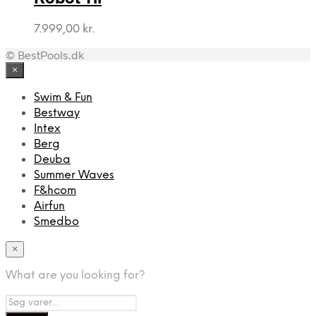
7.999,00
kr.
© BestPools.dk
×
Swim & Fun
Bestway
Intex
Berg
Deuba
Summer Waves
F&hcom
Airfun
Smedbo
×
What are you looking for?