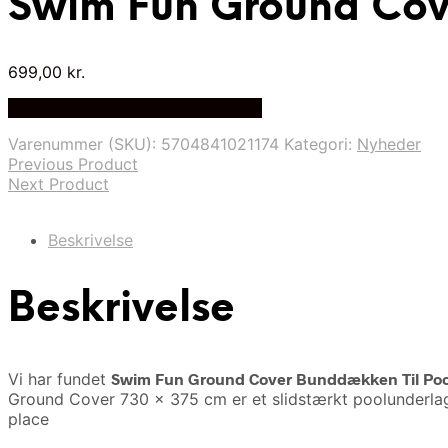
Swim Fun Ground Cov
699,00
kr.
Bedste Pris Fundet på Price Index
Varenummer (SKU):
5704841021174
Kategori:
Nyheder
Previous Product
Next Product
Beskrivelse
Beskrivelse
Vi har fundet
Swim Fun Ground Cover Bunddækken Til Poo
Ground Cover 730 x 375 cm er et slidstærkt poolunderlag
place