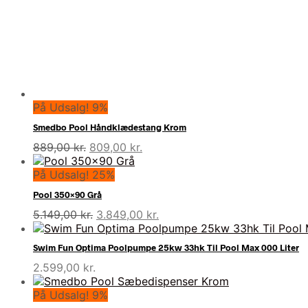
På Udsalg! 9%
Smedbo Pool Håndklædestang Krom
Den
Den
889,00
kr.
809,00
kr.
oprindelige
aktuelle
pris
pris
På Udsalg! 25%
var:
er:
Pool 350×90 Grå
889,00 kr..
809,00 kr..
Den
Den
5.149,00
kr.
3.849,00
kr.
oprindelige
aktuelle
pris
pris
Swim Fun Optima Poolpumpe 25kw 33hk Til Pool Max 000 Liter
var:
er:
2.599,00
kr.
5.149,00 kr..
3.849,00 kr..
På Udsalg! 9%