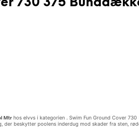
er 730 375 Bunddækken
l Mtr
hos elvvs i kategorien
. Swim Fun Ground Cover 730 x
, der beskytter poolens inderdug mod skader fra sten, rø