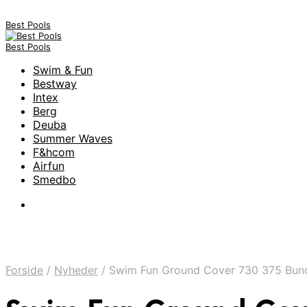
Best Pools
Best Pools
Swim & Fun
Bestway
Intex
Berg
Deuba
Summer Waves
F&hcom
Airfun
Smedbo
Forside
/
Nyheder
/
Swim Fun Ground Cover 730 375 Bund