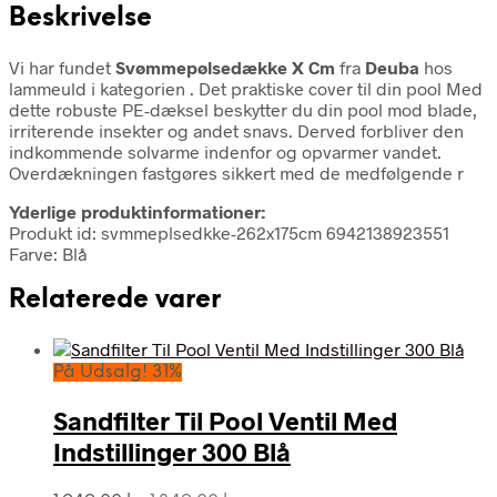
Beskrivelse
Vi har fundet
Svømmepølsedække X Cm
fra
Deuba
hos
lammeuld i kategorien
. Det praktiske cover til din pool Med
dette robuste PE-dæksel beskytter du din pool mod blade,
irriterende insekter og andet snavs. Derved forbliver den
indkommende solvarme indenfor og opvarmer vandet.
Overdækningen fastgøres sikkert med de medfølgende r
Yderlige produktinformationer:
Produkt id: svmmeplsedkke-262x175cm 6942138923551
Farve: Blå
Relaterede varer
På Udsalg! 31%
Sandfilter Til Pool Ventil Med
Indstillinger 300 Blå