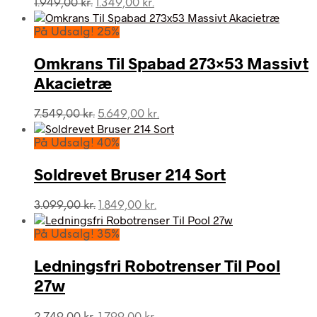
Den
Den
1.949,00
kr.
1.349,00
kr.
oprindelige
aktuelle
pris
pris
På Udsalg! 25%
var:
er:
1.949,00 kr..
1.349,00 kr..
Omkrans Til Spabad 273×53 Massivt
Akacietræ
Den
Den
7.549,00
kr.
5.649,00
kr.
oprindelige
aktuelle
pris
pris
På Udsalg! 40%
var:
er:
7.549,00 kr..
5.649,00 kr..
Soldrevet Bruser 214 Sort
Den
Den
3.099,00
kr.
1.849,00
kr.
oprindelige
aktuelle
pris
pris
På Udsalg! 35%
var:
er:
3.099,00 kr..
1.849,00 kr..
Ledningsfri Robotrenser Til Pool
27w
Den
Den