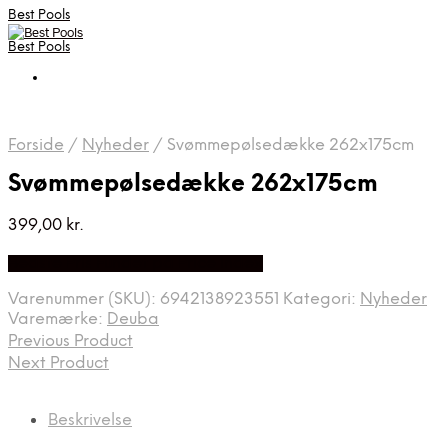
Best Pools
Best Pools
Forside
/
Nyheder
/
Svømmepølsedække 262x175cm
Svømmepølsedække 262x175cm
399,00
kr.
Bedste Pris Fundet på Price Index
Varenummer (SKU):
6942138923551
Kategori:
Nyheder
Varemærke:
Deuba
Previous Product
Next Product
Beskrivelse