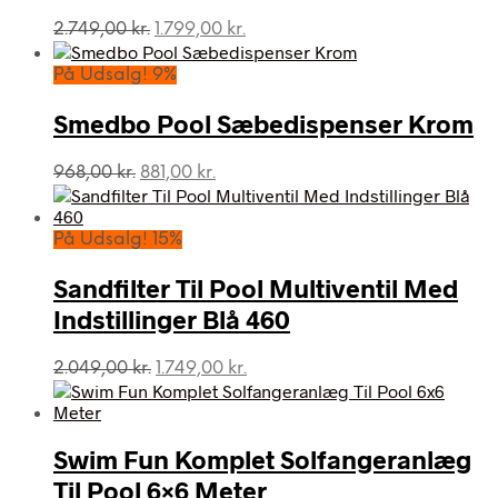
Den
Den
2.749,00
kr.
1.799,00
kr.
oprindelige
aktuelle
pris
pris
På Udsalg! 9%
var:
er:
2.749,00 kr..
1.799,00 kr..
Smedbo Pool Sæbedispenser Krom
Den
Den
968,00
kr.
881,00
kr.
oprindelige
aktuelle
pris
pris
var:
er:
På Udsalg! 15%
968,00 kr..
881,00 kr..
Sandfilter Til Pool Multiventil Med
Indstillinger Blå 460
Den
Den
2.049,00
kr.
1.749,00
kr.
oprindelige
aktuelle
pris
pris
var:
er:
Swim Fun Komplet Solfangeranlæg
2.049,00 kr..
1.749,00 kr..
Til Pool 6×6 Meter