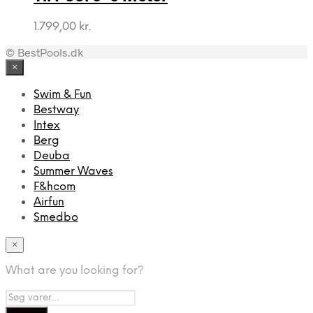
1.799,00
kr.
© BestPools.dk
×
Swim & Fun
Bestway
Intex
Berg
Deuba
Summer Waves
F&hcom
Airfun
Smedbo
×
What are you looking for?