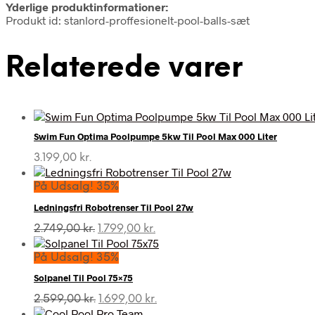
Yderlige produktinformationer:
Produkt id: stanlord-proffesionelt-pool-balls-sæt
Relaterede varer
Swim Fun Optima Poolpumpe 5kw Til Pool Max 000 Liter
3.199,00
kr.
På Udsalg! 35%
Ledningsfri Robotrenser Til Pool 27w
Den
Den
2.749,00
kr.
1.799,00
kr.
oprindelige
aktuelle
pris
pris
På Udsalg! 35%
var:
er:
Solpanel Til Pool 75×75
2.749,00 kr..
1.799,00 kr..
Den
Den
2.599,00
kr.
1.699,00
kr.
oprindelige
aktuelle