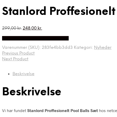
Stanlord Proffesionelt
Den
Den
299,00
kr.
248,00
kr.
oprindelige
aktuelle
Bedste Pris Fundet på Price Index
pris
pris
var:
er:
Varenummer (SKU):
283fe4bb3dd3
Kategori:
Nyheder
299,00 kr..
248,00 kr..
Previous Product
Next Product
Beskrivelse
Beskrivelse
Vi har fundet
Stanlord Proffesionelt Pool Balls Sæt
hos netce