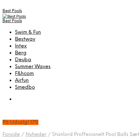
Best Pools
Best Pools
Swim & Fun
Bestway
Intex
Berg
Deuba
Summer Waves
F&hcom
Airfun
Smedbo
På Udsalg! 17%
Forside
/
Nyheder
/
Stanlord Proffesionelt Pool Balls Sæt