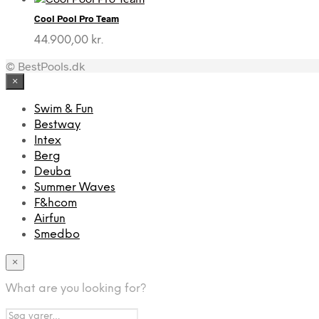
pris
pris
Cool Pool Pro Team
var:
er:
2.599,00 kr..
1.699,00 kr..
44.900,00
kr.
© BestPools.dk
×
Swim & Fun
Bestway
Intex
Berg
Deuba
Summer Waves
F&hcom
Airfun
Smedbo
×
What are you looking for?