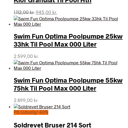
Den
Den
1.112,00
kr.
945,00
kr.
oprindelige
aktuelle
pris
pris
var:
er:
Swim Fun Optima Poolpumpe 25kw
1.112,00 kr..
945,00 kr..
33hk Til Pool Max 000 Liter
2.599,00
kr.
Swim Fun Optima Poolpumpe 55kw
75hk Til Pool Max 000 Liter
2.899,00
kr.
På Udsalg! 40%
Soldrevet Bruser 214 Sort