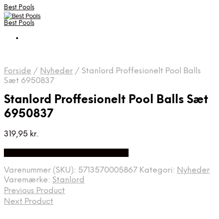
Best Pools
Best Pools
Forside
/
Nyheder
/
Stanlord Proffesionelt Pool Balls
Sæt 6950837
Stanlord Proffesionelt Pool Balls Sæt
6950837
319,95
kr.
Bedste Pris Fundet på Price Index
Varenummer (SKU):
5713570005867
Kategori:
Nyheder
Varemærke:
Stanlord
Previous Product
Next Product