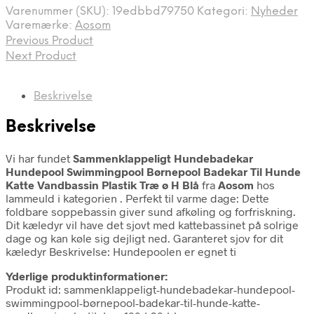
Varenummer (SKU):
19edbbd79750
Kategori:
Nyheder
Varemærke:
Aosom
Previous Product
Next Product
Beskrivelse
Beskrivelse
Vi har fundet
Sammenklappeligt Hundebadekar
Hundepool Swimmingpool Børnepool Badekar Til Hunde
Katte Vandbassin Plastik Træ ø H Blå
fra
Aosom
hos
lammeuld i kategorien
. Perfekt til varme dage: Dette
foldbare soppebassin giver sund afkøling og forfriskning.
Dit kæledyr vil have det sjovt med kattebassinet på solrige
dage og kan køle sig dejligt ned. Garanteret sjov for dit
kæledyr Beskrivelse: Hundepoolen er egnet ti
Yderlige produktinformationer:
Produkt id: sammenklappeligt-hundebadekar-hundepool-
swimmingpool-børnepool-badekar-til-hunde-katte-