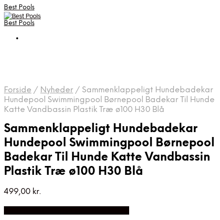
Best Pools
Best Pools
Forside
/
Nyheder
/
Sammenklappeligt Hundebadekar
Hundepool Swimmingpool Børnepool Badekar Til Hunde
Katte Vandbassin Plastik Træ ø100 H30 Blå
Sammenklappeligt Hundebadekar
Hundepool Swimmingpool Børnepool
Badekar Til Hunde Katte Vandbassin
Plastik Træ ø100 H30 Blå
499,00
kr.
Bedste Pris Fundet på Price Index