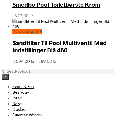
var:
er:
Smedbo Pool Toiletbørste Krom
1.515,00 kr..
1.439,00 kr..
1.349,00
kr.
På Udsalg! 31%
Sandfilter Til Pool Multiventil Med
Indstillinger Blå 460
Den
Den
2.004,00
kr.
1.389,00
kr.
oprindelige
aktuelle
© BestPools.dk
pris
pris
var:
er:
×
2.004,00 kr..
1.389,00 kr..
Swim & Fun
Bestway
Intex
Berg
Deuba
Summer Waves