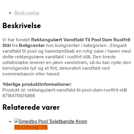
Beskrivelse
Beskrivelse
Vi har fundet
Rektangulært Vandfald Til Pool Dam Rustfrit
Stål
fra
Boligcenter
hos boligcenter i kategorien
. Elegant
vandfald til pool og havedamSkab en rolig oase i haven med
dette rektangulære vandfald i rustfrit stål. Den brede
udløbslæbe leverer en jævn vandstrøm, så du kan nyde den
beroligende lyd og et flot, dekorativt vandfald ved
svømmebassin eller haved
Yderlige produktinformationer:
Produkt id: rektangulært-vandfald-til-pool-dam-rustfrit-stål
8718475925866
Relaterede varer
På Udsalg! 3%