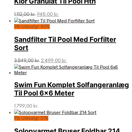
Klor Granulat Til Pool Hth
Den
Den
1.112,00
kr.
945,00
kr.
oprindelige
aktuelle
pris
pris
På Udsalg! 30%
var:
er:
1.112,00 kr..
945,00 kr..
Sandfilter Til Pool Med Forfilter
Sort
Den
Den
3.549,00
kr.
2.499,00
kr.
oprindelige
aktuelle
pris
pris
var:
er:
Swim Fun Komplet Solfangeranlæg
3.549,00 kr..
2.499,00 kr..
Til Pool 6×6 Meter
1.799,00
kr.
På Udsalg! 31%
Solopvarmet Bruser Foldbar 214