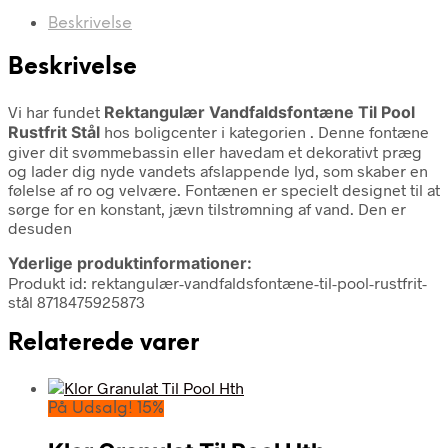
Beskrivelse
Beskrivelse
Vi har fundet
Rektangulær Vandfaldsfontæne Til Pool
Rustfrit Stål
hos boligcenter i kategorien
. Denne fontæne
giver dit svømmebassin eller havedam et dekorativt præg
og lader dig nyde vandets afslappende lyd, som skaber en
følelse af ro og velvære. Fontænen er specielt designet til at
sørge for en konstant, jævn tilstrømning af vand. Den er
desuden
Yderlige produktinformationer:
Produkt id: rektangulær-vandfaldsfontæne-til-pool-rustfrit-
stål 8718475925873
Relaterede varer
På Udsalg! 15%