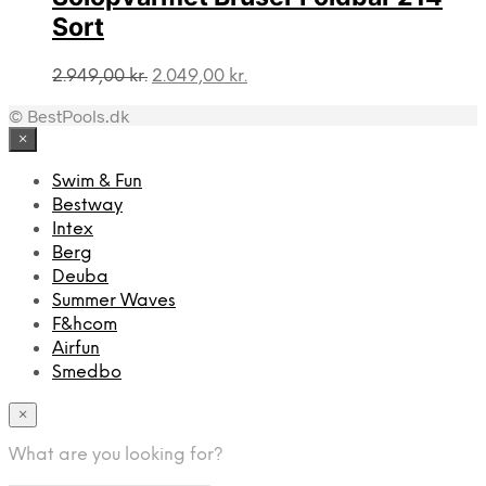
Sort
Den
Den
2.949,00
kr.
2.049,00
kr.
oprindelige
aktuelle
© BestPools.dk
pris
pris
var:
er:
×
2.949,00 kr..
2.049,00 kr..
Swim & Fun
Bestway
Intex
Berg
Deuba
Summer Waves
F&hcom
Airfun
Smedbo
×
What are you looking for?