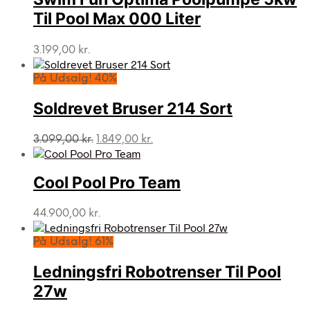
Til Pool Max 000 Liter
3.199,00
kr.
På Udsalg! 40%
Soldrevet Bruser 214 Sort
Den
Den
3.099,00
kr.
1.849,00
kr.
oprindelige
aktuelle
pris
pris
var:
er:
Cool Pool Pro Team
3.099,00 kr..
1.849,00 kr..
44.900,00
kr.
På Udsalg! 61%
Ledningsfri Robotrenser Til Pool
27w