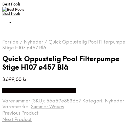
Best Pools
Best Pools
Forside
/
Nyheder
/
Quick Oppustelig Pool Filterpumpe
Stige H107 ø457 Blå
Quick Oppustelig Pool Filterpumpe
Stige H107 ø457 Blå
3.699,00
kr.
Bedste Pris Fundet på Price Index
Varenummer (SKU):
56a59e8536b7
Kategori:
Nyheder
Varemærke:
Summer Waves
Previous Product
Next Product