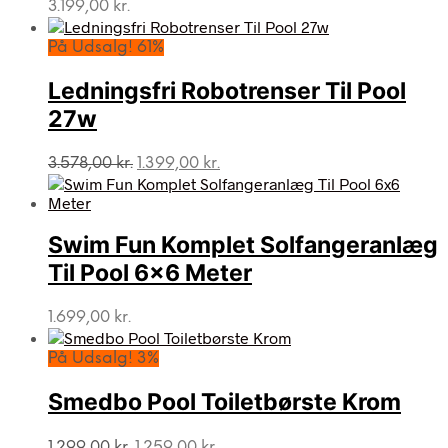
3.199,00
kr.
På Udsalg! 61%
Ledningsfri Robotrenser Til Pool
27w
Den
Den
3.578,00
kr.
1.399,00
kr.
oprindelige
aktuelle
pris
pris
var:
er:
Swim Fun Komplet Solfangeranlæg
3.578,00 kr..
1.399,00 kr..
Til Pool 6×6 Meter
1.699,00
kr.
På Udsalg! 3%
Smedbo Pool Toiletbørste Krom
Den
Den
1.299,00
kr.
1.259,00
kr.