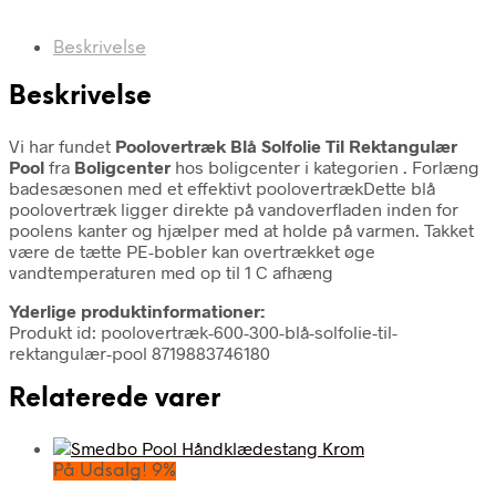
Beskrivelse
Beskrivelse
Vi har fundet
Poolovertræk Blå Solfolie Til Rektangulær
Pool
fra
Boligcenter
hos boligcenter i kategorien
. Forlæng
badesæsonen med et effektivt poolovertrækDette blå
poolovertræk ligger direkte på vandoverfladen inden for
poolens kanter og hjælper med at holde på varmen. Takket
være de tætte PE-bobler kan overtrækket øge
vandtemperaturen med op til 1 C afhæng
Yderlige produktinformationer:
Produkt id: poolovertræk-600-300-blå-solfolie-til-
rektangulær-pool 8719883746180
Relaterede varer
På Udsalg! 9%