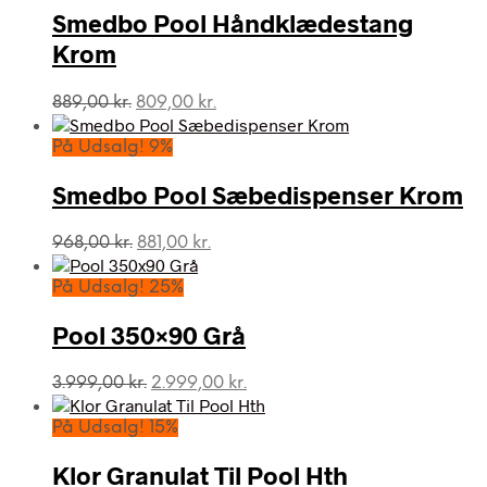
Smedbo Pool Håndklædestang
Krom
Den
Den
889,00
kr.
809,00
kr.
oprindelige
aktuelle
pris
pris
På Udsalg! 9%
var:
er:
889,00 kr..
809,00 kr..
Smedbo Pool Sæbedispenser Krom
Den
Den
968,00
kr.
881,00
kr.
oprindelige
aktuelle
pris
pris
På Udsalg! 25%
var:
er:
968,00 kr..
881,00 kr..
Pool 350×90 Grå
Den
Den
3.999,00
kr.
2.999,00
kr.
oprindelige
aktuelle
pris
pris
På Udsalg! 15%
var:
er:
3.999,00 kr..
2.999,00 kr..
Klor Granulat Til Pool Hth