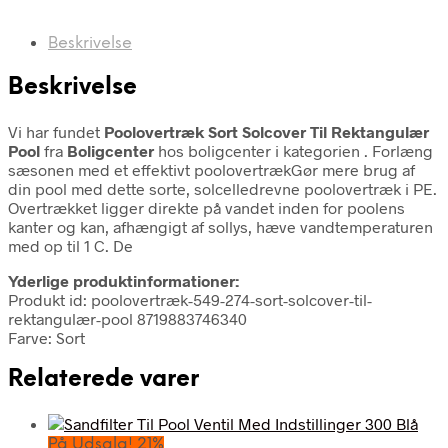
Beskrivelse
Beskrivelse
Vi har fundet
Poolovertræk Sort Solcover Til Rektangulær
Pool
fra
Boligcenter
hos boligcenter i kategorien
. Forlæng
sæsonen med et effektivt poolovertrækGør mere brug af
din pool med dette sorte, solcelledrevne poolovertræk i PE.
Overtrækket ligger direkte på vandet inden for poolens
kanter og kan, afhængigt af sollys, hæve vandtemperaturen
med op til 1 C. De
Yderlige produktinformationer:
Produkt id: poolovertræk-549-274-sort-solcover-til-
rektangulær-pool 8719883746340
Farve: Sort
Relaterede varer
På Udsalg! 21%