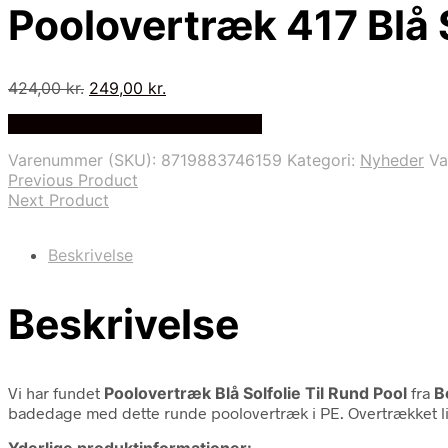
Poolovertræk 417 Blå S
Den
Den
424,00
kr.
249,00
kr.
oprindelige
aktuelle
Bedste Pris Fundet på Price Index
pris
pris
var:
er:
Varenummer (SKU):
8719883746159
Kategori:
Nyheder
V
424,00 kr..
249,00 kr..
Previous Product
Next Product
Beskrivelse
Beskrivelse
Vi har fundet
Poolovertræk Blå Solfolie Til Rund Pool
fra
B
badedage med dette runde poolovertræk i PE. Overtrækket lig
Yderlige produktinformationer: