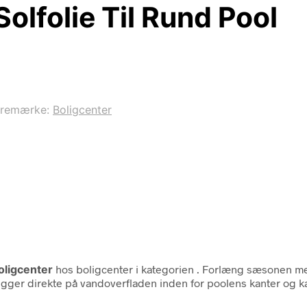
olfolie Til Rund Pool
aremærke:
Boligcenter
oligcenter
hos boligcenter i kategorien
. Forlæng sæsonen med
ger direkte på vandoverfladen inden for poolens kanter og ka