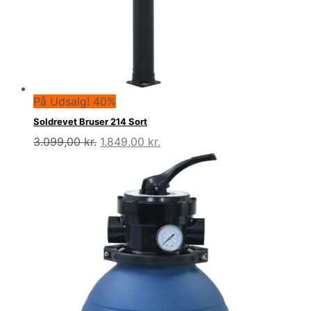
På Udsalg! 40%
Soldrevet Bruser 214 Sort
Den
Den
3.099,00
kr.
1.849,00
kr.
oprindelige
aktuelle
pris
pris
var:
er:
3.099,00 kr..
1.849,00 kr..