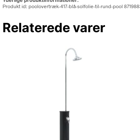
Produkt id: poolovertræk-417-blå-solfolie-til-rund-pool 87198
Relaterede varer