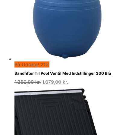
På Udsalg! 21%
Sandfilter Til Pool Ventil Med Indstillinger 300 Blå
Den
Den
1.359,00
kr.
1.079,00
kr.
oprindelige
aktuelle
pris
pris
var:
er:
1.359,00 kr..
1.079,00 kr..