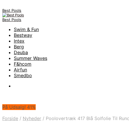
Best Pools
Best Pools
Swim & Fun
Bestway
Intex
Berg
Deuba
Summer Waves
F&hcom
Airfun
Smedbo
På Udsalg! 41%
Forside
/
Nyheder
/
Poolovertræk 417 Blå Solfolie Til Run