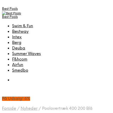
Best Pools
Best Pools
Swim & Fun
Bestway
Intex
Berg
Deuba
Summer Waves
F&hcom
Airfun
Smedbo
På Udsalg! 6%
Forside
/
Nyheder
/
Poolovertræk 400 200 Blå