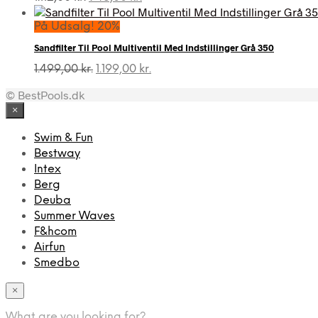
oprindelige
aktuelle
pris
pris
På Udsalg! 20%
var:
er:
Sandfilter Til Pool Multiventil Med Indstillinger Grå 350
1.112,00 kr..
945,00 kr..
Den
Den
1.499,00
kr.
1.199,00
kr.
oprindelige
aktuelle
© BestPools.dk
pris
pris
var:
er:
×
1.499,00 kr..
1.199,00 kr..
Swim & Fun
Bestway
Intex
Berg
Deuba
Summer Waves
F&hcom
Airfun
Smedbo
×
What are you looking for?