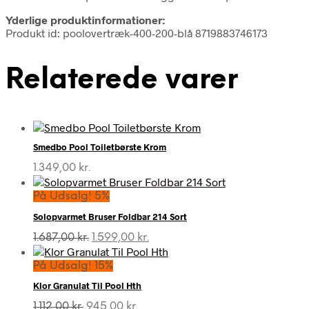
Yderlige produktinformationer:
Produkt id: poolovertræk-400-200-blå 8719883746173
Relaterede varer
Smedbo Pool Toiletbørste Krom
1.349,00
kr.
På Udsalg! 5%
Solopvarmet Bruser Foldbar 214 Sort
Den
Den
1.687,00
kr.
1.599,00
kr.
oprindelige
aktuelle
pris
pris
På Udsalg! 15%
var:
er:
Klor Granulat Til Pool Hth
1.687,00 kr..
1.599,00 kr..
Den
Den
1.112,00
kr.
945,00
kr.