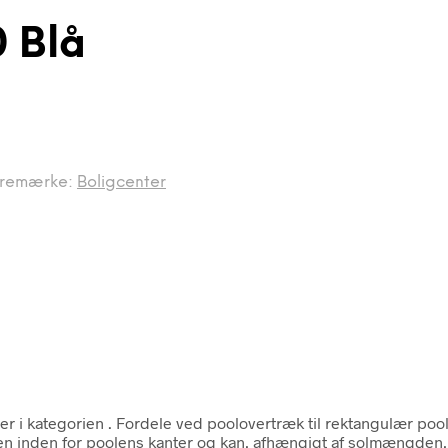
 Blå
remærke:
Boligcenter
er i kategorien
. Fordele ved poolovertræk til rektangulær po
den inden for poolens kanter og kan, afhængigt af solmængden