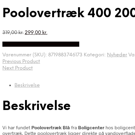
Poolovertræk 400 200
Den
Den
319,00
kr.
299,00
kr.
oprindelige
aktuelle
Bedste Pris Fundet på Price Index
pris
pris
var:
er:
Varenummer (SKU):
8719883746173
Kategori:
Nyheder
Va
319,00 kr..
299,00 kr..
Previous Product
Next Product
Beskrivelse
Beskrivelse
Vi har fundet
Poolovertræk Blå
fra
Boligcenter
hos boligcent
overtræk. Dette poolovertræk ligger direkte på vandoverfla