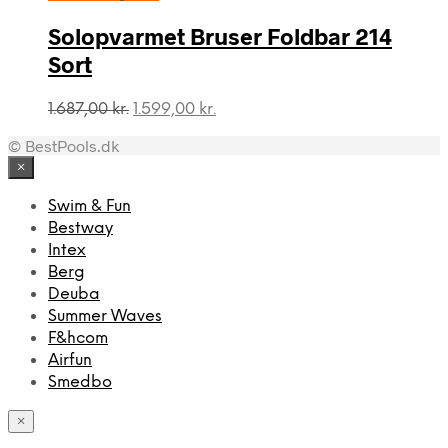
var:
er:
1.499,00 kr..
1.359,00 kr..
Solopvarmet Bruser Foldbar 214
Sort
Den
Den
1.687,00
kr.
1.599,00
kr.
oprindelige
aktuelle
© BestPools.dk
pris
pris
var:
er:
×
1.687,00 kr..
1.599,00 kr..
Swim & Fun
Bestway
Intex
Berg
Deuba
Summer Waves
F&hcom
Airfun
Smedbo
×