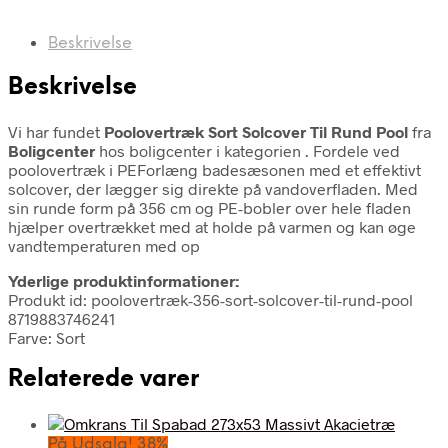
Beskrivelse
Beskrivelse
Vi har fundet
Poolovertræk Sort Solcover Til Rund Pool
fra
Boligcenter
hos boligcenter i kategorien
. Fordele ved
poolovertræk i PEForlæng badesæsonen med et effektivt
solcover, der lægger sig direkte på vandoverfladen. Med
sin runde form på 356 cm og PE-bobler over hele fladen
hjælper overtrækket med at holde på varmen og kan øge
vandtemperaturen med op
Yderlige produktinformationer:
Produkt id: poolovertræk-356-sort-solcover-til-rund-pool
8719883746241
Farve: Sort
Relaterede varer
På Udsalg! 38%