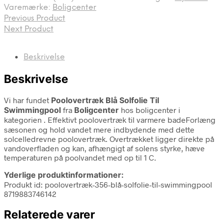
437,00 kr..
239,00 kr..
Varemærke:
Boligcenter
Previous Product
Next Product
Beskrivelse
Beskrivelse
Vi har fundet
Poolovertræk Blå Solfolie Til
Swimmingpool
fra
Boligcenter
hos boligcenter i
kategorien
. Effektivt poolovertræk til varmere badeForlæng
sæsonen og hold vandet mere indbydende med dette
solcelledrevne poolovertræk. Overtrækket ligger direkte på
vandoverfladen og kan, afhængigt af solens styrke, hæve
temperaturen på poolvandet med op til 1 C.
Yderlige produktinformationer:
Produkt id: poolovertræk-356-blå-solfolie-til-swimmingpool
8719883746142
Relaterede varer