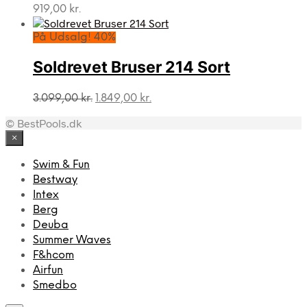
919,00
kr.
På Udsalg! 40%
Soldrevet Bruser 214 Sort
Den
Den
3.099,00
kr.
1.849,00
kr.
oprindelige
aktuelle
© BestPools.dk
pris
pris
var:
er:
×
3.099,00 kr..
1.849,00 kr..
Swim & Fun
Bestway
Intex
Berg
Deuba
Summer Waves
F&hcom
Airfun
Smedbo