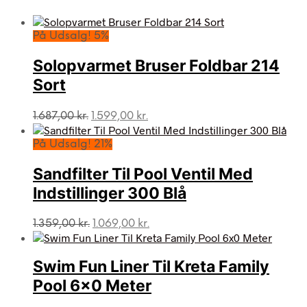
På Udsalg! 5%
Solopvarmet Bruser Foldbar 214
Sort
Den
Den
1.687,00
kr.
1.599,00
kr.
oprindelige
aktuelle
pris
pris
På Udsalg! 21%
var:
er:
1.687,00 kr..
1.599,00 kr..
Sandfilter Til Pool Ventil Med
Indstillinger 300 Blå
Den
Den
1.359,00
kr.
1.069,00
kr.
oprindelige
aktuelle
pris
pris
var:
er:
Swim Fun Liner Til Kreta Family
1.359,00 kr..
1.069,00 kr..
Pool 6×0 Meter