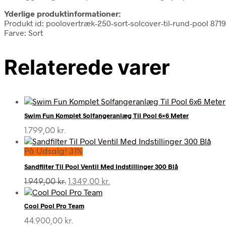
Yderlige produktinformationer:
Produkt id: poolovertræk-250-sort-solcover-til-rund-pool 87
Farve: Sort
Relaterede varer
Swim Fun Komplet Solfangeranlæg Til Pool 6×6 Meter
1.799,00
kr.
På Udsalg! 31%
Sandfilter Til Pool Ventil Med Indstillinger 300 Blå
Den
Den
1.949,00
kr.
1.349,00
kr.
oprindelige
aktuelle
pris
pris
Cool Pool Pro Team
var:
er:
1.949,00 kr..
1.349,00 kr..
44.900,00
kr.