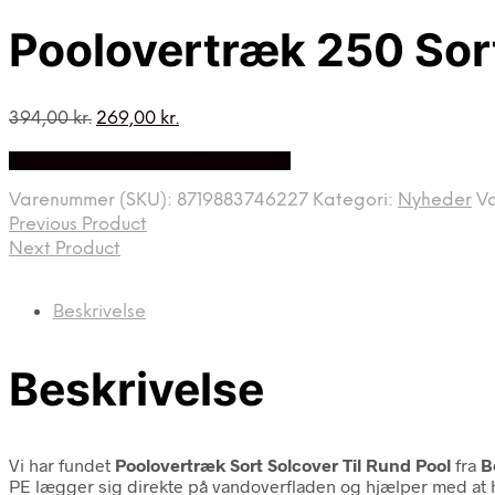
Poolovertræk 250 Sort
Den
Den
394,00
kr.
269,00
kr.
oprindelige
aktuelle
Bedste Pris Fundet på Price Index
pris
pris
var:
er:
Varenummer (SKU):
8719883746227
Kategori:
Nyheder
V
394,00 kr..
269,00 kr..
Previous Product
Next Product
Beskrivelse
Beskrivelse
Vi har fundet
Poolovertræk Sort Solcover Til Rund Pool
fra
B
PE lægger sig direkte på vandoverfladen og hjælper med at h