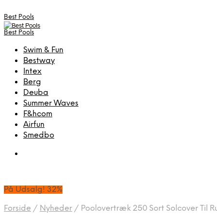
Best Pools
Best Pools
Swim & Fun
Bestway
Intex
Berg
Deuba
Summer Waves
F&hcom
Airfun
Smedbo
På Udsalg! 32%
Forside
/
Nyheder
/
Poolovertræk 250 Sort Solcover Til R