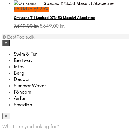
På Udsalg! 25%
Omkrans Til Spabad 273×53 Massivt Akacietræ
Den
Den
7.549,00
kr.
5.649,00
kr.
oprindelige
aktuelle
© BestPools.dk
pris
pris
var:
er:
×
7.549,00 kr..
5.649,00 kr..
Swim & Fun
Bestway
Intex
Berg
Deuba
Summer Waves
F&hcom
Airfun
Smedbo
×
What are you looking for?