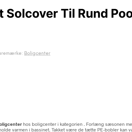
 Solcover Til Rund Poo
aremærke:
Boligcenter
oligcenter
hos boligcenter i kategorien
. Forlæng sæsonen med 
olde varmen i bassinet. Takket være de tætte PE-bobler kan v