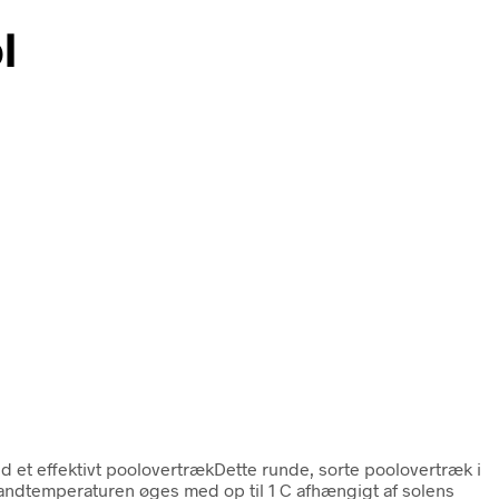
l
et effektivt poolovertrækDette runde, sorte poolovertræk i
andtemperaturen øges med op til 1 C afhængigt af solens