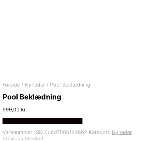
Forside
/
Nyheder
/
Pool Beklædning
Pool Beklædning
999,00
kr.
Bedste Pris Fundet på Price Index
Varenummer (SKU):
6d756b1b48b2
Kategori:
Nyheder
Previous Product