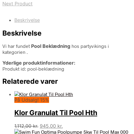
Next Product
Beskrivelse
Beskrivelse
Vi har fundet
Pool Beklædning
hos partyvikings i
kategorien
.
Yderlige produktinformationer:
Produkt id: pool-beklædning
Relaterede varer
På Udsalg! 15%
Klor Granulat Til Pool Hth
Den
Den
1.112,00
kr.
945,00
kr.
oprindelige
aktuelle