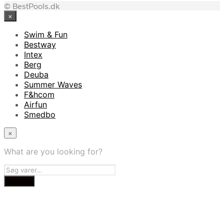
© BestPools.dk
pris
pris
×
var:
er:
1.499,00 kr..
1.359,00 kr..
Swim & Fun
Bestway
Intex
Berg
Deuba
Summer Waves
F&hcom
Airfun
Smedbo
×
What are you looking for?