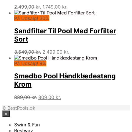
Den
Den
2.499,00
kr.
1.749,00
kr.
oprindelige
aktuelle
På Udsalg! 30%
pris
pris
var:
er:
Sandfilter Til Pool Med Forfilter
2.499,00 kr..
1.749,00 kr..
Sort
Den
Den
3.549,00
kr.
2.499,00
kr.
oprindelige
aktuelle
På Udsalg! 9%
pris
pris
var:
er:
Smedbo Pool Håndklædestang
3.549,00 kr..
2.499,00 kr..
Krom
Den
Den
889,00
kr.
809,00
kr.
oprindelige
aktuelle
© BestPools.dk
pris
pris
×
var:
er:
889,00 kr..
809,00 kr..
Swim & Fun
Bestway