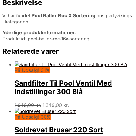
Beskrivelse
Vi har fundet
Pool Baller Roc X Sortering
hos partyvikings
i kategorien
.
Yderlige produktinformationer:
Produkt id: pool-baller-roc-16x-sortering
Relaterede varer
På Udsalg! 31%
Sandfilter Til Pool Ventil Med
Indstillinger 300 Blå
Den
Den
1.949,00
kr.
1.349,00
kr.
oprindelige
aktuelle
På Udsalg! 30%
pris
pris
var:
er:
Soldrevet Bruser 220 Sort
1.949,00 kr..
1.349,00 kr..