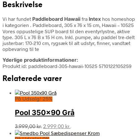
Beskrivelse
Vi har fundet
Paddleboard Hawaii
fra
Intex
hos homeshop
i kategorien
. Paddleboard, 305 x 76 x 15 cm, Hawaii – 10525
Vores oppustelige SUP board til den eventyrlystne, aktive
type. 305 L x 76 B x 15 H cm. Inkl. pumpe, alu paddel tre-delt
justerbar: 170-210 cm, rygsæk til alt udstyr, finner, vandtæt
opbevaring til te
Yderlige produktinformationer:
Produkt id: paddleboard-305-hawaii-10525 5710122105259
Relaterede varer
På Udsalg! 25%
Pool 350×90 Grå
Den
Den
3.999,00
kr.
2.999,00
kr.
oprindelige
aktuelle
pris
pris