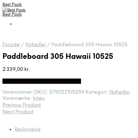
Best Pools
Best Pools
Forside
/
Nyheder
/
Paddleboard 305 Hawaii 10525
Paddleboard 305 Hawaii 10525
2.339,00
kr.
Bedste Pris Fundet på Price Index
Varenummer (SKU):
5710122105259
Kategori:
Nyheder
Varemærke:
Intex
Previous Product
Next Product
Beskrivelse