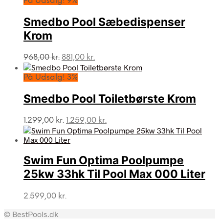
På Udsalg! 9%
var:
er:
3.999,00 kr..
2.999,00 kr..
Smedbo Pool Sæbedispenser
Krom
Den
Den
968,00
kr.
881,00
kr.
oprindelige
aktuelle
pris
pris
På Udsalg! 3%
var:
er:
968,00 kr..
881,00 kr..
Smedbo Pool Toiletbørste Krom
Den
Den
1.299,00
kr.
1.259,00
kr.
oprindelige
aktuelle
pris
pris
var:
er:
Swim Fun Optima Poolpumpe
1.299,00 kr..
1.259,00 kr..
25kw 33hk Til Pool Max 000 Liter
2.599,00
kr.
© BestPools.dk