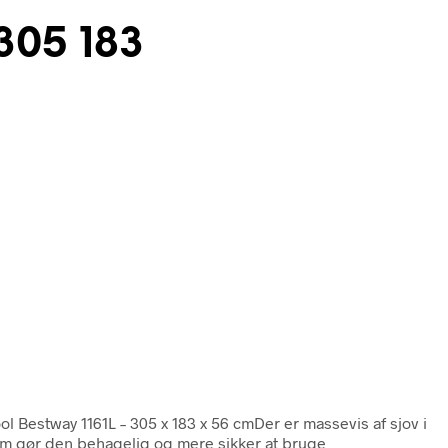
305 183
l Bestway 1161L – 305 x 183 x 56 cmDer er massevis af sjov i
som gør den behagelig og mere sikker at bruge