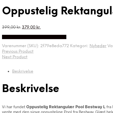
Oppustelig Rektangul
Den
Den
399,00
kr.
379,00
kr.
oprindelige
aktuelle
Bedste Pris Fundet på Price Index
pris
pris
var:
er:
Varenummer (SKU):
2f79e8eda772
Kategori:
Nyheder
Va
399,00 kr..
379,00 kr..
Previous Product
Next Product
Beskrivelse
Beskrivelse
Vi har fundet
Oppustelig Rektangulær Pool Bestway L
fra
vente med den sjove oppustelige Pool fra Bestway. Glæd hele