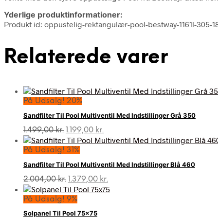
Yderlige produktinformationer:
Produkt id: oppustelig-rektangulær-pool-bestway-1161l-305-1
Relaterede varer
På Udsalg! 20%
Sandfilter Til Pool Multiventil Med Indstillinger Grå 350
Den
Den
1.499,00
kr.
1.199,00
kr.
oprindelige
aktuelle
pris
pris
På Udsalg! 31%
var:
er:
Sandfilter Til Pool Multiventil Med Indstillinger Blå 460
1.499,00 kr..
1.199,00 kr..
Den
Den
2.004,00
kr.
1.379,00
kr.
oprindelige
aktuelle
pris
pris
På Udsalg! 9%
var:
er:
Solpanel Til Pool 75×75
2.004,00 kr..
1.379,00 kr..