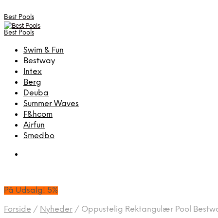
Best Pools
Best Pools
Swim & Fun
Bestway
Intex
Berg
Deuba
Summer Waves
F&hcom
Airfun
Smedbo
På Udsalg! 5%
Forside
/
Nyheder
/
Oppustelig Rektangulær Pool Bestway