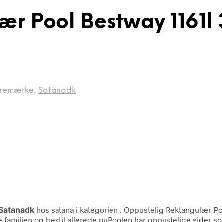
ær Pool Bestway 1161l 
remærke:
Satanadk
Satanadk
hos satana i kategorien
. Oppustelig Rektangulær Poo
 familien og bestil allerede nuPoolen har oppustelige sider 