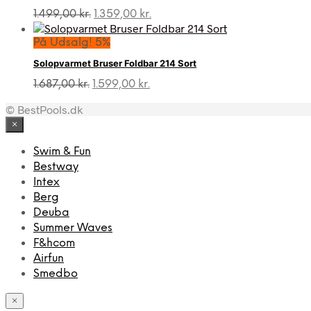
Den
Den
1.499,00
kr.
1.359,00
kr.
oprindelige
aktuelle
pris
pris
På Udsalg! 5%
var:
er:
Solopvarmet Bruser Foldbar 214 Sort
1.499,00 kr..
1.359,00 kr..
Den
Den
1.687,00
kr.
1.599,00
kr.
oprindelige
aktuelle
© BestPools.dk
pris
pris
var:
er:
×
1.687,00 kr..
1.599,00 kr..
Swim & Fun
Bestway
Intex
Berg
Deuba
Summer Waves
F&hcom
Airfun
Smedbo
×