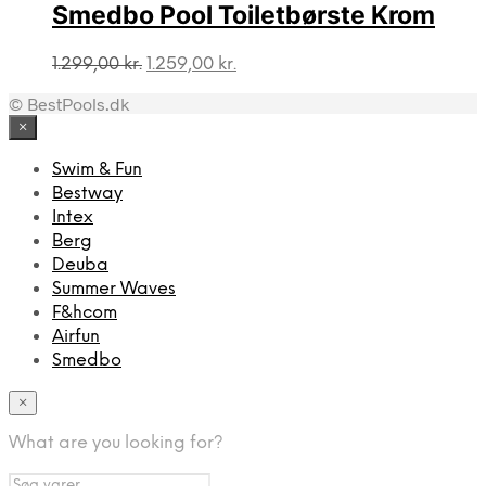
Smedbo Pool Toiletbørste Krom
Den
Den
1.299,00
kr.
1.259,00
kr.
oprindelige
aktuelle
© BestPools.dk
pris
pris
var:
er:
×
1.299,00 kr..
1.259,00 kr..
Swim & Fun
Bestway
Intex
Berg
Deuba
Summer Waves
F&hcom
Airfun
Smedbo
×
What are you looking for?