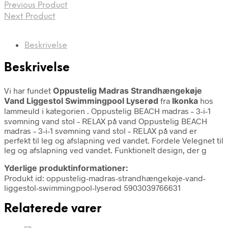
Previous Product
Next Product
Beskrivelse
Beskrivelse
Vi har fundet
Oppustelig Madras Strandhængekøje
Vand Liggestol Swimmingpool Lyserød
fra
Ikonka
hos
lammeuld i kategorien
. Oppustelig BEACH madras – 3-i-1
svømning vand stol – RELAX på vand Oppustelig BEACH
madras – 3-i-1 svømning vand stol – RELAX på vand er
perfekt til leg og afslapning ved vandet. Fordele Velegnet til
leg og afslapning ved vandet. Funktionelt design, der g
Yderlige produktinformationer:
Produkt id: oppustelig-madras-strandhængekøje-vand-
liggestol-swimmingpool-lyserød 5903039766631
Relaterede varer