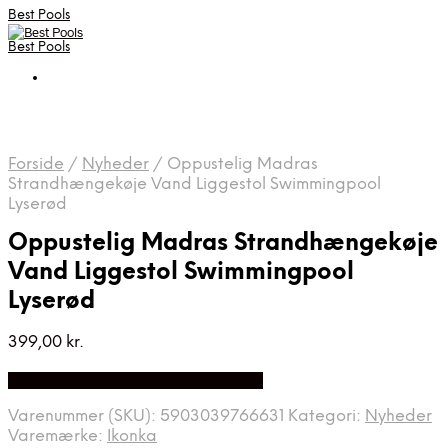
Best Pools
Best Pools
Forside
/
Nyheder
/
Oppustelig Madras
Strandhængekøje Vand Liggestol Swimmingpool
Lyserød
Oppustelig Madras Strandhængekøje
Vand Liggestol Swimmingpool
Lyserød
399,00
kr.
Bedste Pris Fundet på Price Index
Varenummer (SKU):
5903039766631
Kategori:
Nyheder
Varemærke:
Ikonka