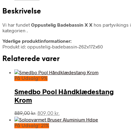
Beskrivelse
Vi har fundet
Oppustelig Badebassin X X
hos partyvikings i
kategorien
.
Yderlige produktinformationer:
Produkt id: oppustelig-badebassin-262x172x60
Relaterede varer
På Udsalg! 9%
Smedbo Pool Håndklædestang
Krom
Den
Den
889,00
kr.
809,00
kr.
oprindelige
aktuelle
pris
pris
På Udsalg! 21%
var:
er: